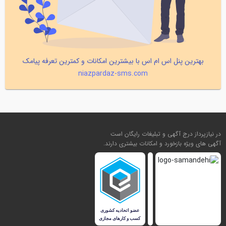
بهترین پنل اس ام اس با بیشترین امکانات و کمترین تعرفه پیامک
niazpardaz-sms.com
در نیازپرداز درج آگهی و تبلیغات رایگان است
آگهی های ویژه بازخورد و امکانات بیشتری دارند.