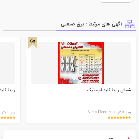
آگهی های مرتبط : برق صنعتي
ویژه
شمش رابط کلید اتوماتیک
رابط کلید
ویرا الکتریک Viera Electric
ویرا الکتریک Electric