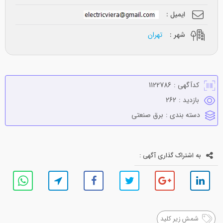
ایمیل :
شهر :
تهران
کدآگهی :
1122786
بازدید :
262
دسته بندی :
برق صنعتي
به اشتراک گذاری آگهی :
شمش زیر کلید