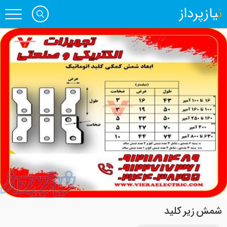
نیازپرداز
شمش زیر کلید