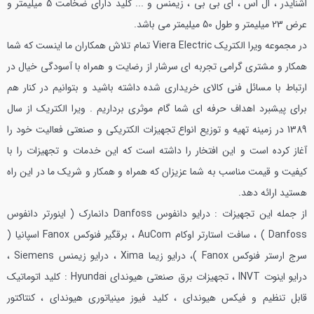
اشنایدر ، ال اس ، ای بی بی ، زیمنس و ... کلید دارای ضخامت 5 میلیمتر و
عرض 23 میلیمتر و طول 50 میلیمتر می باشد.
در مجموعه ویرا الکتریک Viera Electric تمام تلاش همکاران ما اینست که شما
همکار و مشتری گرامی تجربه ای سرشار از رضایت و همراه با آسودگی خیال در
ارتباط با مسائل فنی کالای خریداری شده داشته باشید و بتوانیم در کنار هم
برای پیشبرد اهداف حرفه ای شما گام موثری برداریم .
ویرا الکتریک از سال
1389 در زمینه تهیه و توزیع انواع تجهیزات الکتریکی و صنعتی فعالیت خود را
آغاز کرده است و این افتخار را داشته است که این خدمات و تجهیزات را با
کیفیت و قیمت مناسب به شما عزیزان که همراه و همکار و شریک ما در این راه
هستید ارائه دهد.
از جمله این تجهیزات : درایو دانفوس Danfoss دانمارک ( اینورتر دانفوس
Danfoss ) ، سافت استارتر اوکام AuCom ، برقگیر فنوکس Fanox اسپانیا (
سرج ارستر فنوکس Fanox )، درایو زیما Xima ، درایو زیمنس Siemens ،
درایو اینوت INVT ، تجهیزات برق صنعتی هیوندای Hyundai : کلید اتوماتیک
قابل تنظیم و فیکس هیوندای ، کلید فیوز مینیاتوری هیوندای ، کنتاکتور