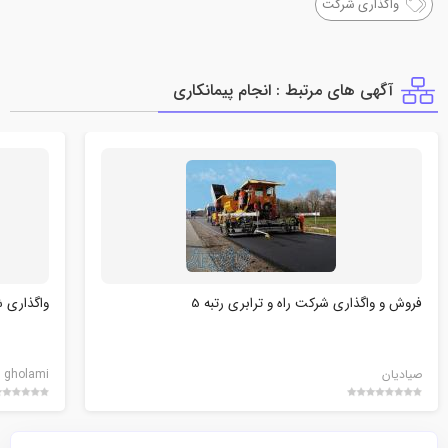
واگذاری شرکت
آگهی های مرتبط : انجام پيمانكاري
فروش و واگذاری شرکت راه و ترابری رتبه 5
واگذاری شر
صیادیان
gholami