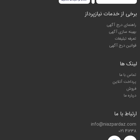
برخی از خدمات نیازپرداز
راهنمای درج آگهی
بهینه سازی آگهی
تعرفه تبلیغات
قوانین درج آگهی
لینک ها
تماس با ما
پرداخت آنلاین
فروش
درباره ما
ارتباط با ما
info@niazpardaz.com
021 41238