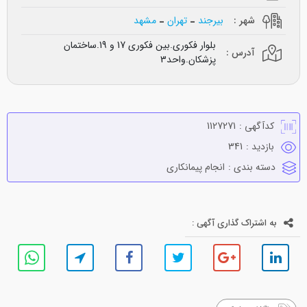
شهر :
بیرجند
تهران
مشهد
بلوار فکوری.بین فکوری 17 و 19.ساختمان
آدرس :
پزشکان.واحد3
کدآگهی :
1127271
بازدید :
341
دسته بندی :
انجام پيمانكاري
به اشتراک گذاری آگهی :