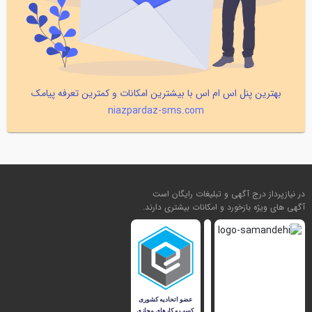
بهترین پنل اس ام اس با بیشترین امکانات و کمترین تعرفه پیامک
niazpardaz-sms.com
در نیازپرداز درج آگهی و تبلیغات رایگان است
آگهی های ویژه بازخورد و امکانات بیشتری دارند.