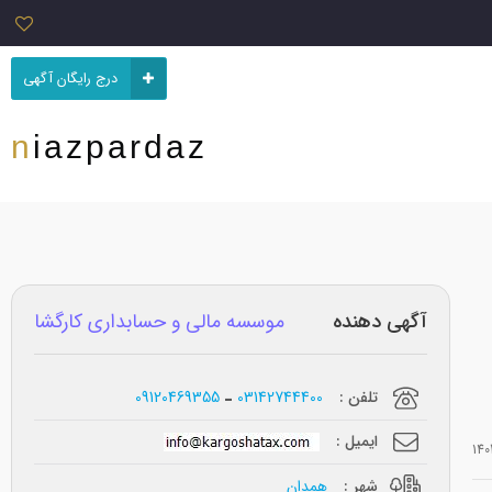
درج رایگان آگهی
niazpardaz
آگهی دهنده
موسسه مالی و حسابداری کارگشا
تلفن :
03142744400
09120469355
ایمیل :
شهر :
همدان