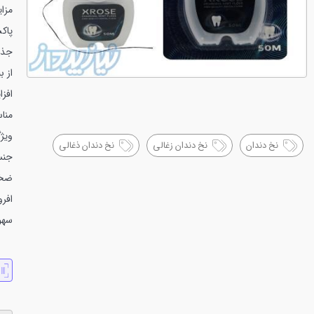
مزای
پاک
جذب
از 
افز
منا
ویژ
نخ دندان
نخ دندان زغالی
نخ دندان ذغالی
جنس
ضخا
افر
سهو