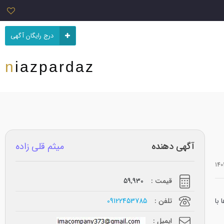
درج رایگان آگهی
niazpardaz
آگهی دهنده
میثم قلی زاده
قیمت :
59,930
 با
تلفن :
09122453785
ایمیل :