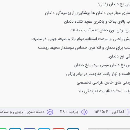
ای نخ دندان زغالی:
سازی موثر بین دندان ها
پیشگیری از پوسیدگی دندان
 بالای پلاک و باکتری
سفید کننده دندان
بین بردن بوی دهان
عدم آسیب به لثه
ایش راحتی و سرعت استفاده
دوام بالا و صرفه جویی در مصرف
سب برای دندان و لثه های حساس
دوستدار محیط زیست
گی نخ دندان:
 نخ دندان
مومی بودن نخ دندان
مت و نوع بافت
مقاومت در برابر پارگی
ودنی های خاص
طراحی تخصصی
لت استفاده
قابلیت لغزندگی بالا
کدآگهی :
1139504
بازدید :
118
دسته بندی :
زيبايي و سلامت