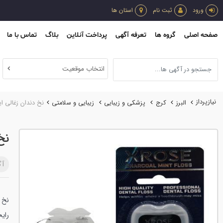
ورود
ثبت نام
استان ها
صفحه اصلی
گروه ها
تعرفه آگهی
پرداخت آنلاین
بلاگ
تماس با ما
انتخاب موقعیت
نیازپرداز
البرز
کرج
پزشكي و زيبايي
زيبايي و سلامتي
نخ دندان زغالی ا
نخ
آگ
نخ د
رای