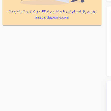
بهترین پنل اس ام اس با بیشترین امکانات و کمترین تعرفه پیامک
niazpardaz-sms.com