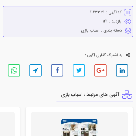
کدآگهی :
1143331
بازدید :
141
دسته بندی :
اسباب بازي
به اشتراک گذاری آگهی :
آگهی های مرتبط : اسباب بازي