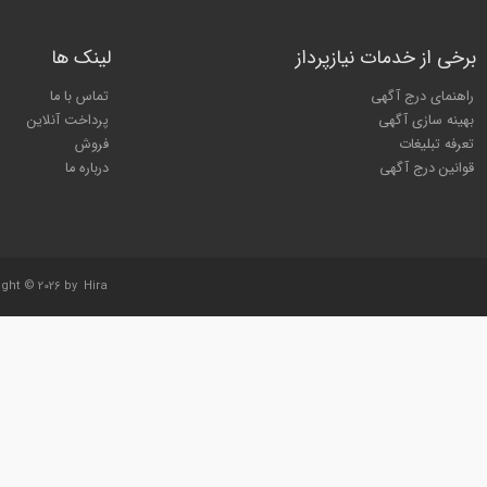
برخی از خدمات نیازپرداز
لینک ها
راهنمای درج آگهی
تماس با ما
بهینه سازی آگهی
پرداخت آنلاین
تعرفه تبلیغات
فروش
قوانین درج آگهی
درباره ما
ight © 2026 by
Hira