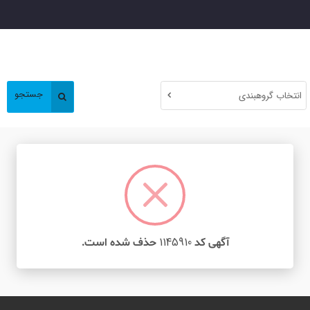
جستجو
انتخاب گروهبندی
1145910
آگهی کد
حذف شده است.