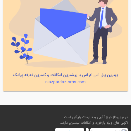
بهترین پنل اس ام اس با بیشترین امکانات و کمترین تعرفه پیامک
niazpardaz-sms.com
در نیازپرداز درج آگهی و تبلیغات رایگان است
آگهی های ویژه بازخورد و امکانات بیشتری دارند.