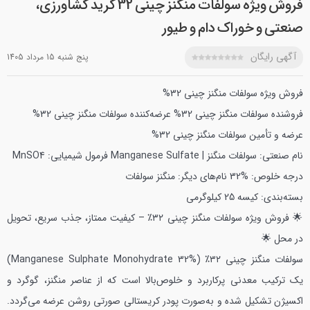
فروش ویژه سولفات منگنز چینی 32 گرید کشاورزی،
صنعتی و خوراک دام و طیور
آگهی رایگان
پنج شنبه 15 مرداد 1405
فروش ویژه سولفات منگنز چینی 32%
فروشنده سولفات منگنز چینی 32%
عرضه‌کننده سولفات منگنز چینی 32%
عرضه و تأمین سولفات منگنز چینی 32%
نام صنعتی: سولفات منگنز | Manganese Sulfate
فرمول شیمیایی: MnSO4
درجه خلوص: %32
نام‌های دیگر: منگنز سولفات
بسته‌بندی: کیسه 25 کیلوگرمی
🌟 فروش ویژه سولفات منگنز چینی ۳۲٪ – کیفیت ممتاز، جذب سریع، تحویل
در محل 🌟
سولفات منگنز چینی ۳۲٪ (Manganese Sulphate Monohydrate 32%)
یک ترکیب معدنی پرکاربرد و خلوص‌بالا است که از عناصر منگنز، گوگرد و
اکسیژن تشکیل شده و به‌صورت پودر کریستالی صورتی روشن عرضه می‌گردد.