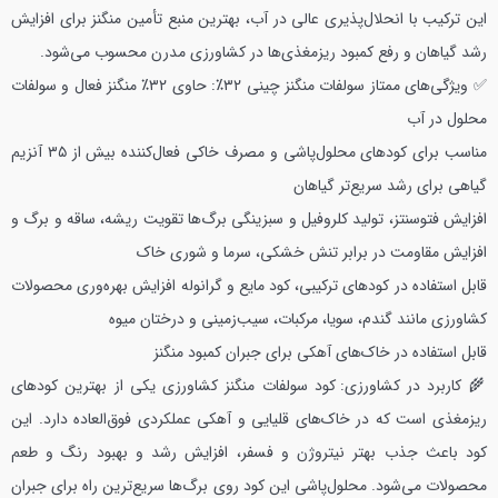
این ترکیب با انحلال‌پذیری عالی در آب، بهترین منبع تأمین منگنز برای افزایش
رشد گیاهان و رفع کمبود ریزمغذی‌ها در کشاورزی مدرن محسوب می‌شود.
✅ ویژگی‌های ممتاز سولفات منگنز چینی ۳۲٪:
حاوی ۳۲٪ منگنز فعال و سولفات
محلول در آب
مناسب برای کودهای محلول‌پاشی و مصرف خاکی
فعال‌کننده بیش از ۳۵ آنزیم
گیاهی برای رشد سریع‌تر گیاهان
افزایش فتوسنتز، تولید کلروفیل و سبزینگی برگ‌ها
تقویت ریشه، ساقه و برگ و
افزایش مقاومت در برابر تنش خشکی، سرما و شوری خاک
قابل استفاده در کودهای ترکیبی، کود مایع و گرانوله
افزایش بهره‌وری محصولات
کشاورزی مانند گندم، سویا، مرکبات، سیب‌زمینی و درختان میوه
قابل استفاده در خاک‌های آهکی برای جبران کمبود منگنز
🌾 کاربرد در کشاورزی:
کود سولفات منگنز کشاورزی یکی از بهترین کودهای
ریزمغذی است که در خاک‌های قلیایی و آهکی عملکردی فوق‌العاده دارد. این
کود باعث جذب بهتر نیتروژن و فسفر، افزایش رشد و بهبود رنگ و طعم
محصولات می‌شود. محلول‌پاشی این کود روی برگ‌ها سریع‌ترین راه برای جبران