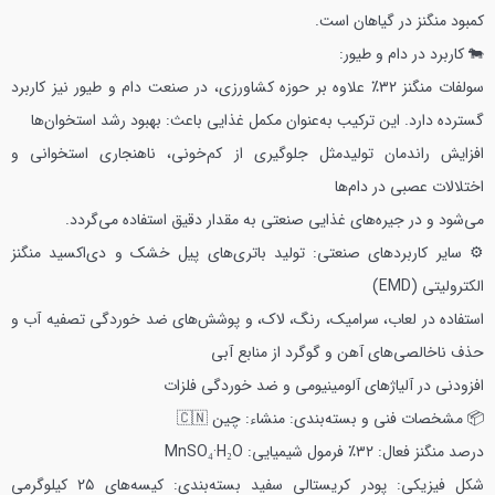
کمبود منگنز در گیاهان است.
🐄 کاربرد در دام و طیور:
سولفات منگنز ۳۲٪ علاوه بر حوزه کشاورزی، در صنعت دام و طیور نیز کاربرد
گسترده دارد. این ترکیب به‌عنوان مکمل غذایی باعث:
بهبود رشد استخوان‌ها
افزایش راندمان تولیدمثل
جلوگیری از کم‌خونی، ناهنجاری استخوانی و
اختلالات عصبی در دام‌ها
می‌شود و در جیره‌های غذایی صنعتی به مقدار دقیق استفاده می‌گردد.
⚙️ سایر کاربردهای صنعتی:
تولید باتری‌های پیل خشک و دی‌اکسید منگنز
الکترولیتی (EMD)
استفاده در لعاب، سرامیک، رنگ، لاک، و پوشش‌های ضد خوردگی
تصفیه آب و
حذف ناخالصی‌های آهن و گوگرد از منابع آبی
افزودنی در آلیاژهای آلومینیومی و ضد خوردگی فلزات
📦 مشخصات فنی و بسته‌بندی:
منشاء: چین 🇨🇳
درصد منگنز فعال: ۳۲٪
فرمول شیمیایی: MnSO₄·H₂O
شکل فیزیکی: پودر کریستالی سفید
بسته‌بندی: کیسه‌های ۲۵ کیلوگرمی