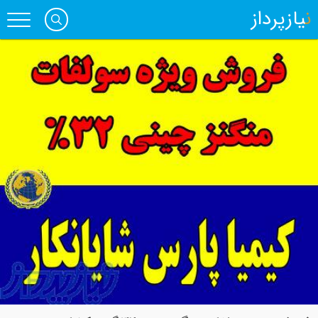
نیازپرداز