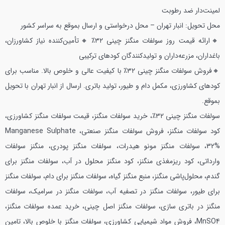
لمینت‌دار ضد رطوبت
محل تحویل: انبار تهران – محل درخواستی و ارسال بموقع به سراسر کشور
🔸ارائه قیمت روز سولفات منگنز چینی ۳۲٪
🔸تأمین‌کننده نیاز کشاورزان،
باغداران، مزرعه‌داران و تولیدکنندگان کودهای ترکیبی
🔸فروش سولفات منگنز چینی ۳۲٪ با کیفیت عالی و خلوص بالا. مناسب برای
کودهای کشاورزی، مکمل دام و طیور، تولید باتری. ارسال از انبار تهران با تحویل
بموقع.
سولفات منگنز چینی ۳۲٪، خرید سولفات منگنز، قیمت سولفات منگنز کشاورزی،
کود سولفات منگنز، فروش سولفات منگنز صنعتی، Manganese Sulphate
32%، سولفات منگنز مونو هیدرات، سولفات منگنز پودری، منگنز سولفات
وارداتی، کود ریزمغذی منگنز، کود منگنز محلول در آب، سولفات منگنز برای
گندم، محلول‌پاشی منگنز، منبع منگنز گیاه، سولفات منگنز برای دام، سولفات منگنز
برای طیور، سولفات منگنز در تصفیه آب، سولفات منگنز در سرامیک، سولفات
منگنز در باتری سازی، سولفات منگنز اصل چینی، خرید عمده سولفات منگنز،
MnSO4، فروش مواد شیمیایی کشاورزی، سولفات منگنز با خلوص بالا، تامین