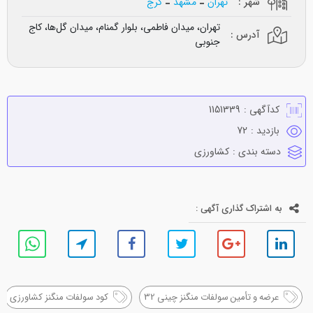
شهر :
تهران
مشهد
کرج
تهران، میدان فاطمی، بلوار گمنام، میدان گل‌ها، کاج
آدرس :
جنوبی
کدآگهی :
1151339
بازدید :
72
دسته بندی :
كشاورزي
به اشتراک گذاری آگهی :
عرضه و تأمین سولفات منگنز چینی 32
کود سولفات منگنز کشاورزی