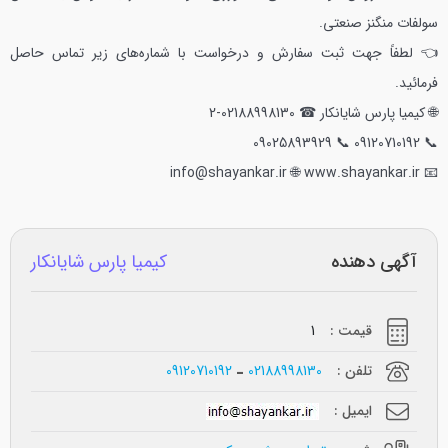
سولفات منگنز صنعتی.
👈 لطفاً جهت ثبت سفارش و درخواست با شماره‌های زیر تماس حاصل
فرمائید.
🌐 کیمیا پارس شایانکار
☎ 02188998130-2
📞 09025893929
📞 09120710192
🌐 www.shayankar.ir
📧 info@shayankar.ir
آگهی دهنده
کیمیا پارس شایانکار
قیمت :
1
تلفن :
02188998130
09120710192
ایمیل :