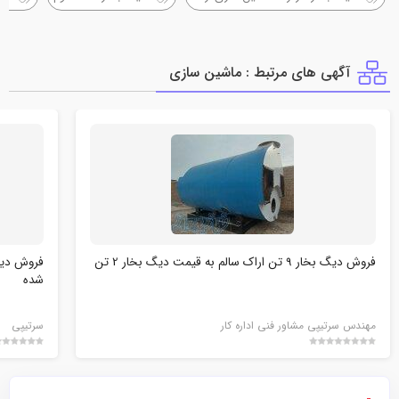
آگهی های مرتبط : ماشين سازي
فروش دیگ بخار 9 تن اراک سالم به قیمت دیگ بخار 2 تن
شده
مهندس سرتیپی مشاور فنی اداره کار
سرتیپی