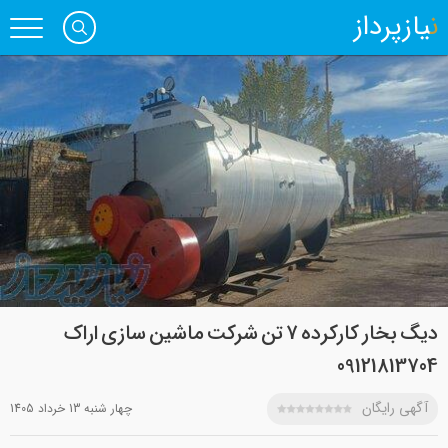
نیازپرداز
دیگ بخار کارکرده 7 تن شرکت ماشین سازی اراک
09121813704
آگهی رایگان
چهار شنبه 13 خرداد 1405