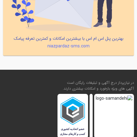
بهترین پنل اس ام اس با بیشترین امکانات و کمترین تعرفه پیامک
niazpardaz-sms.com
در نیازپرداز درج آگهی و تبلیغات رایگان است
آگهی های ویژه بازخورد و امکانات بیشتری دارند.