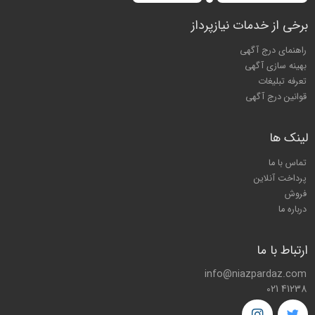
برخی از خدمات نیازپرداز
راهنمای درج آگهی
بهینه سازی آگهی
تعرفه تبلیغات
قوانین درج آگهی
لینک ها
تماس با ما
پرداخت آنلاین
فروش
درباره ما
ارتباط با ما
info@niazpardaz.com
021 41238