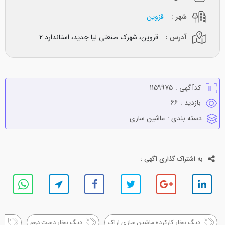
شهر :
قزوین
آدرس :
قزوین، شهرک صنعتی لیا جدید، استاندارد ۲
کدآگهی :
1159975
بازدید :
66
دسته بندی :
ماشين سازي
به اشتراک گذاری آگهی :
دیگ بخار کارکرده ماشین سازی اراک
دیگ بخار دست دوم
دی