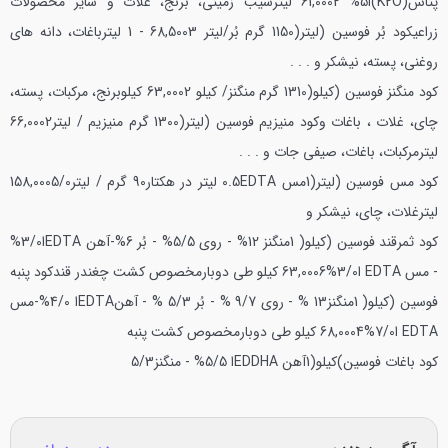
پتاس(K2O)ا5% 61,0002 لیترسیب زمینی، برنج، غلات و سایر محصولات
زراعی
کود بُر فوسین (لیتر(1150 گرم بُر/لیتر 68,5003 - 1 لیترباغات، دانه های
روغنی، پسته، نیشکر و . . .
کود منگنز فوسین (کیلو(1310 گرم منگنز/ کیلو 63,0002 کیلوبرنج، مرکبات، پسته،
چای، غلات ، باغات و
کود منیزیم فوسین (لیتر(1300 گرم منیزیم / لیتر66,0002
لیترمرکبات، باغات، صیفی جات و . . .
کود مس فوسین (لیتر(1مس EDTA‏0.5 لیتر در هکتار
90 گرم / لیتر158,0005/0
لیترغلات، چای، نیشکر و
کود ثمرقند فوسین (کیلو( 1منگنز 12% - روی 5/5% - بُر 6%-آهن EDTAا3/0%
- مس EDTA ا3/0%63,0006 کیلو طی دوبارمخصوص کشت چغندر قند
کود پنبه
فوسین (کیلو( 1منگنز13 % - روی 9/7 % - بُر 5/3 % - آهنEDTAا 4/0%-مس
EDTA ا7/0%68,0004 کیلو طی دوبارمخصوص کشت پنبه
کود باغات فوسین
)کیلو(1آهن EDDHAا 5/5% - منگنز5/3