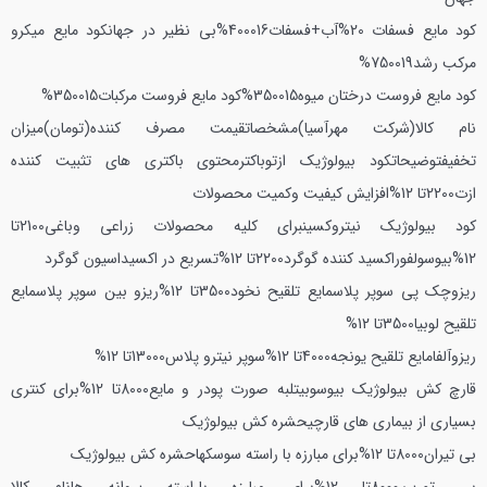
کود مایع فسفات 20%آب+فسفات400016%بی نظیر در جهان
کود مایع میکرو
مرکب رشد750019%
کود مایع فروست درختان میوه350015%
کود مایع فروست مرکبات350015%
نام کالا(شرکت مهرآسیا)مشخصاتقیمت مصرف کننده(تومان)میزان
تخفیفتوضیحات
کود بیولوژیک ازتوباکترمحتوی باکتری های تثبیت کننده
ازت2200تا 12%افزایش کیفیت وکمیت محصولات
کود بیولوژیک نیتروکسینبرای کلیه محصولات زراعی وباغی2100تا
12%
بیوسولفوراکسید کننده گوگرد2200تا 12%تسریع در اکسیداسیون گوگرد
ریزوچک پی سوپر پلاسمایع تلقیح نخود3500تا 12%
ریزو بین سوپر پلاسمایع
تلقیح لوبیا3500تا 12%
ریزوآلفامایع تلقیح یونجه4000تا 12%
سوپر نیترو پلاس13000تا 12%
قارچ کش بیولوژیک بیوسوبیتلبه صورت پودر و مایع8000تا 12%برای کنتری
بسیاری از بیماری های قارچی
حشره کش بیولوژیک
بی تیران8000تا 12%برای مبارزه با راسته سوسکها
حشره کش بیولوژیک