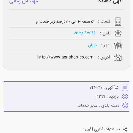
آگهی دهنده
مهندس زمانی
قیمت :
تخفیف 10 الی 30درصد زیر قیمت م
تلفن :
09138197466
شهر :
تهران
آدرس :
http://www.agrishop-co.com
کدآگهی :
244310
بازدید :
4299
دسته بندی :
ساير خدمات
به اشتراک گذاری آگهی :