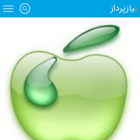
نیازپرداز