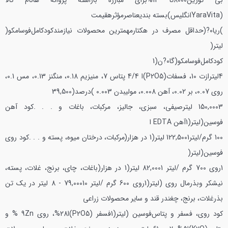
بی تورین8000تا 12%برای مبارزه باراسته پروانه ها
نام کالا
(YaraVitaانگلیس)بسته بندیعناصرمؤثرهقیمت
)ریا٠?(حداقل مصرف در هکتارمهمترین محصولات نیازمند
کودکامل‌فوسامکو(
لیتر(
کودکامل‌فوسامکو(گا٠?ن(
1
4
لیترازت 10، فسفات(P2O5)ا 4/4 پتاس 7، منیزیم 0.18، منگنز 0.13، مس 0.1،
روی 0.07، بر 0.02، آهن 0.008، مولیبدن 0.003 )درصد(39,500
150,0003 لیترصیفی، سبزی، جالیز، مرکبات، باغات و . . .
کود آهن
فوسین(لیتر(1آهن EDTA ا
100 گرم/لیتر122,5001 لیتر(1 در هزار(مرکبات، درختان میوه، پسته و . . .
کود روی
فوسین(لیتر(
1روی 700 گرم /لیتر 82,0001 لیتر(1 در هزار(باغات، چای، برنج، غلات، پسته،
نیشکر و
بذرمال روی (لیتر(1روی 600 گرم /لیتر 79,00010 - 8 لیتر در یک تن
بذرغلات، برنج، چغندر قند و سایر محصولات زراعی
کود روی، فسفر و پتاس‌فوسین (لیتر(1فسفر (P2O5)ا28%، روی 9Zn % و