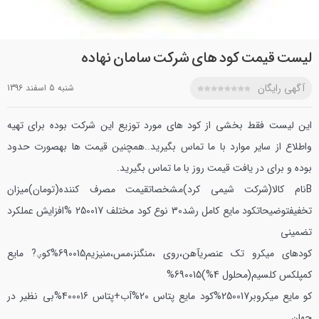
لیست قیمت کود های شرکت سامان نهاده
آگهی رایگان
شنبه 5 اسفند 1396
این لیست فقط بخشی از کود های مورد توزیع این شرکت بوده برای تهیه
واطلاع از سایر موارد با ما تماس بگیرید..همچنین قیمت ها بهصورت حدود
بوده و برای در یافت قیمت روز با ما تماس بگیرید.
Bنام کالا(شرکت شیمی کرد)مشخصاتقیمت مصرف کننده(تومان)میزان
تخفیفتوضیحات
کود مایع کامل رشد30 نوع کود مختلف 250017 %افزایش عملکرد
تضمینی
کودهای میکرو تک عنصریآهن،روی ،منگنز،مس،منیزیم690015%
کوؠ? مایع
کمپلکس کلسیم(محلول 4%)690015%
کو مایع میکروبر250017%
کود مایع پتاس 20%آب+پتاس 400016%بی نظیر در
جهان