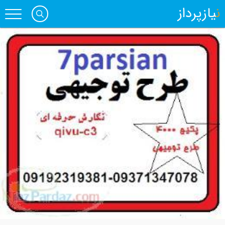
نیازپرداز