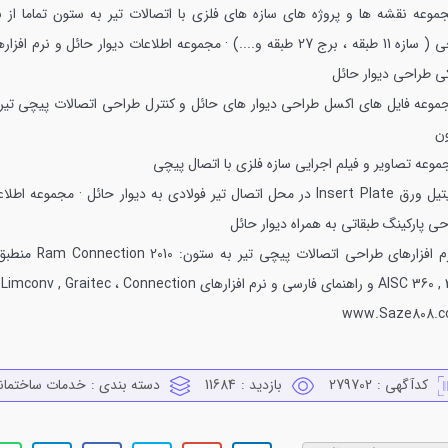
جموعه نقشه ها و پروژه های سازه های فلزی با اتصالات تیر به ستون تماما از ن
ه 11 طبقه ، برج 27 طبقه و....)
· مجموعه اطلاعات دیوار حائل و نرم افزار
ی طراحی دیوار حائل
جموعه فایل های اکسل طراحی دیوار های حائل و کنترل طراحی اتصالات پیچی تیر 
ن
موعه تصاویر و فیلم اجرایی سازه فلزی با اتصال پیچی
Insert P در محل اتصال تیر فولادی به دیوار حائل
· مجموعه اطلاع
ی پارکینگ طبقاتی به همراه دیوار حائل
رم افزارهای طراحی اتصالات پیچی تیر به ستون:
2010 Ram Connection
 راهنمای فارسی و نرم افزارهای Limconv , Graitec ، Connection
www.Saze808.
کدآگهی :
279702
بازدید :
11684
دسته بندی :
خدمات ساختمان