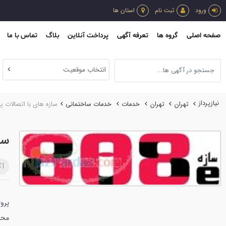
ورود
ثبت نام
استان ها
صفحه اصلی
گروه ها
تعرفه آگهی
پرداخت آنلاین
بلاگ
تماس با ما
انتخاب موقعیت
نیازپرداز
تهران
تهران
خدمات
خدمات ساختماني
سازه های با اتصالات 
سا
آگ
محاس