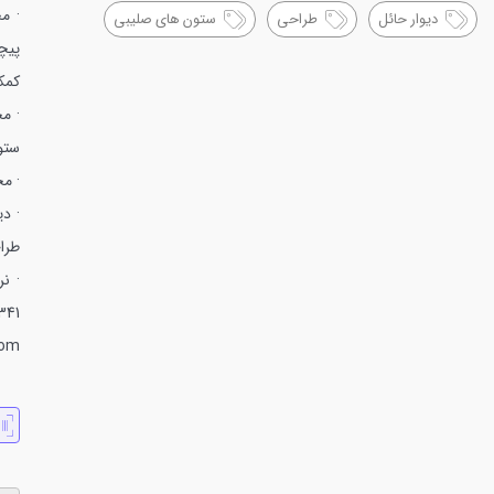
· م
دیوار حائل
طراحی
ستون های صلیبی
پیچی ( ساز
کمک
· م
ستو
· مج
· دیتیل ورق late
طراح
· ن
AISC 360 , 341 و
com