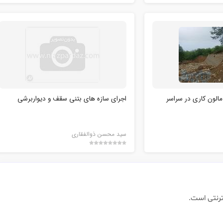
مالون کاری در سراسر
اجراي سازه هاي بتني سقف و ديواربرشي
سيد محسن ذوالفقاري
ترنتی است.