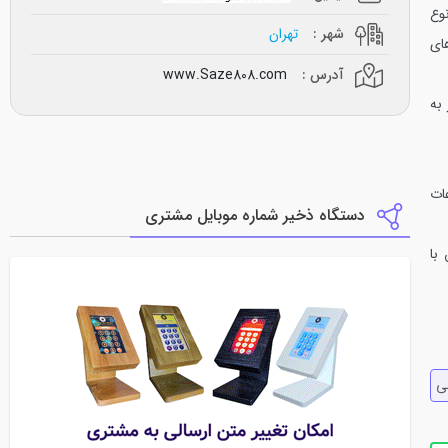
وع
شهر :
تهران
های
آدرس :
www.Saze808.com
به
ات
دستگاه ذخیر شماره موبایل مشتری
 منطبق با
ي