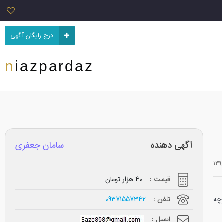
درج رایگان آگهی
niazpardaz
آگهی دهنده
سامان جعفری
قیمت :
40 هزار تومان
طبقه): (دفترچه
تلفن :
09371557342
ایمیل :