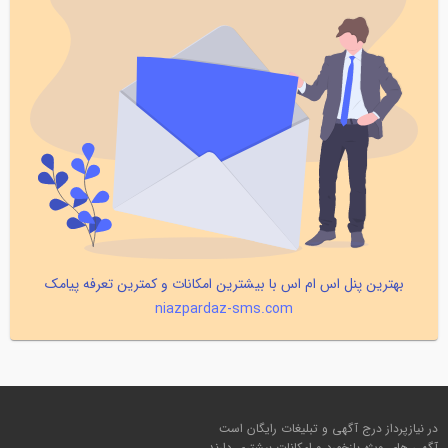
بهترین پنل اس ام اس با بیشترین امکانات و کمترین تعرفه پیامک
niazpardaz-sms.com
در نیازپرداز درج آگهی و تبلیغات رایگان است
آگهی های ویژه بازخورد و امکانات بیشتری دارند.