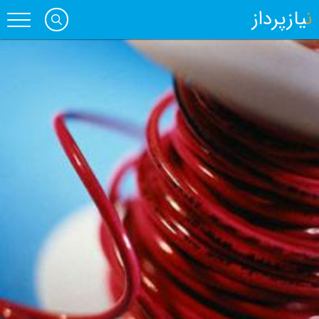
نیازپرداز