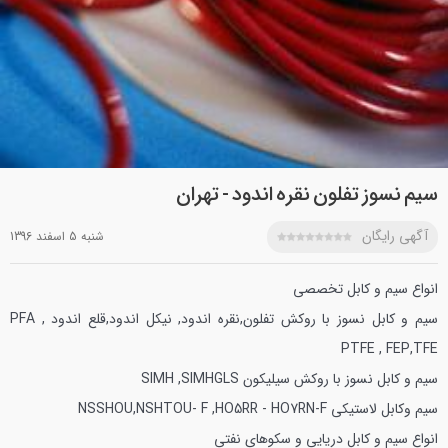
سیم نسوز تفلون نقره اندود - تهران
آگهی رایگان
شنبه 5 اسفند 1396
انواع سیم و كابل تخصصي
سیم و كابل نسوز با روكش تفلون,نقره اندود, نيكل اندود,قلع اندود PFA ,
PTFE , FEP,TFE
سیم و كابل نسوز با روكش سيليكون SIMH ,SIMHGLS
سیم وكابل لاستيكي NSSHOU,NSHTOU- F ,HO5RR - HO7RN-F
انواع سیم و كابل دريايي و سكوهاي نفتي