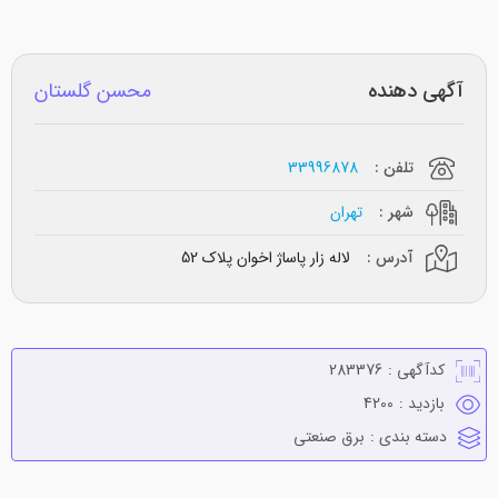
آگهی دهنده
محسن گلستان
تلفن :
33996878
شهر :
تهران
آدرس :
لاله زار پاساژ اخوان پلاک 52
کدآگهی :
283376
بازدید :
4200
دسته بندی :
برق صنعتي