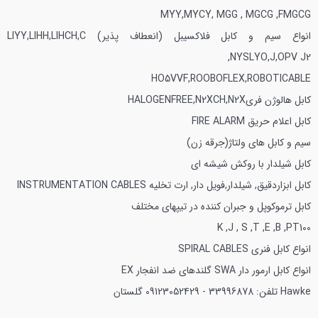
MYY,MYCY, MGG , MGCG ,FMGCG
انواع سیم و كابل فلاكسيبل (انعطاف پذير)
LIYY,LIHH,LIHCH,C
NYSLYO,J,OPV J2,
HO5VVF,ROOBOFLEX,ROBOTICABLE
كابل هالوژن فريHALOGENFREE,N2XCH,N2X
كابل اعلام حريق FIRE ALARM
سیم و كابل هاي ولتاژ(جرقه زن)
كابل شيلدار با روكش شيشه اي
كابل ابزاردقيق, شيلدار,فويل دار, ارت تخليه
INSTRUMENTATION CABLES
كابل ترموكوپل و جبران كننده در تيپهاي مختلف
K ,J , S ,T ,E ,B ,PT100
انواع كابل فنري SPIRAL CABLES
انواع كابل ارمور دار SWA
گلندهاي ضد انفجار EX
Hawke
تلفن: 33996878 - 09123052429 گلستان