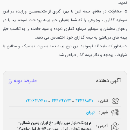
نمايد.
5- مشاركت در منافع: بیمه البرز با بهره گيري از متخصصين ورزيده در امور
سرمايه گذاري ، وجوهي را كه شما بعنوان حق بیمه پرداخت نموده ايد را در
راههاي مطمئن و سوداور سرمايه گذاري نموده و سود حاصله را به تناسب حق
بیمه هاي دريافتي به بیمه گذاران خود اختصاص مي دهد.
همينطور كه ملاحظه فرموديد اين نوع بیمه نامه بصورت ديناميك و مطابق با
شرايط ، بودجه و نظر بیمه گذار طراحي شد
آگهی دهنده
علیرضا بوبه رژ
تلفن :
44498830
44439733
09126497400
شهر :
تهران
م پونک-بلوار میرزابابائی-خ ایران زمین شمالی-
آدرس :
مجتمع تجاری ایران زمین-پ54-ط اول-واحد17