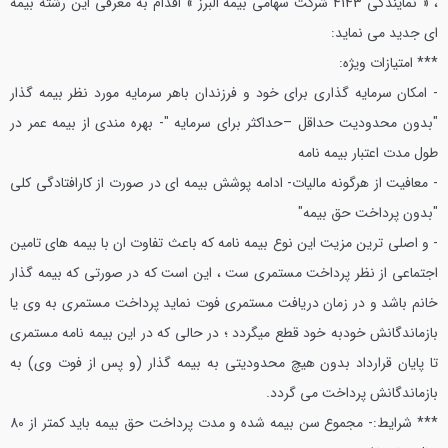
، « نمايندگي 4143 شركت سهامي بیمه البرز » اقدام به معرفي اين رشته بیمه
اي جديد مي نمايد:
*** امتيازات ويژه:
- امكان سرمايه گذاري براي خود و فرزندان باهر سرمايه مورد نظر بیمه گذار
"بدون محدوديت حداقل –حداكثر براي سرمايه "
- بهره مندي از بیمه عمر در
طول مدت اعتبار بیمه نامه
- معافيت از هرگونه ماليات
- ادامه پوشش بیمه اي در صورت از كارافتادگي كلي
"بدون پرداخت حق بیمه"
- و اصلي ترين مزيت اين نوع بیمه نامه كه باعث تفاوت ان با بیمه هاي تامين
اجتماعي از نظر پرداخت مستمری ست ، اين است كه در صورتي كه بیمه گذار
خانم باشد و در زمان دريافت مستمری فوت نمايد پرداخت مستمری به وي يا
بازماندگانش خودبه خود قطع ميگردد ؛ در حالي كه در اين بیمه نامه مستمری
تا پايان قرارداد بدون هيچ محدوديتي به بیمه گذار (و پس از فوت وي) به
بازماندگانش پرداخت مي گردد.
*** شرايط:
- مجموع سن بیمه شده و مدت پرداخت حق بیمه بايد كمتر از 80