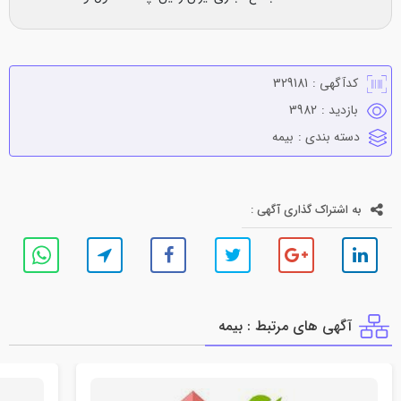
کدآگهی :
329181
بازدید :
3982
دسته بندی :
بيمه
به اشتراک گذاری آگهی :
آگهی های مرتبط : بيمه