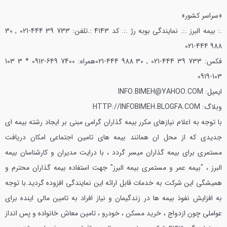
«سراسر كشور»
.: بیمه البرز .:. نمايندگي بوبه رژ .:. كد 4143 :.
تلفن: 733 39 444-021 , 30
988 444-021
فكس: 733 39 444-021 , 30 988 444-021
همراه: 7400 649-0912 * 3 103
103-0919
ايميل: INFO.BIMEH@YAHOO.COM
وبلاگ: HTTP://INFOBIMEH.BLOGFA.COM
با توجه به اعلام نيازهاي مكرر بیمه گذاران گرامي مبني بر ايجاد رشته بیمه اي
جديدي كه از محل ان همانند بیمه هاي تامين اجتماعي امكان دريافت
مستمری براي بیمه گذاران ميسر گردد ، با درايت مديران و كارشناسان بیمه
البرز ، "بیمه عمر و مستمری بیمه البرز" جهت استفاده بیمه گذاران محترم و
هميشگي اين شركت به خدمات قابل ارائه اين نمايندگي افزوده گرديد.
با توجه
به افزايش نفوذ بیمه ها در زندگيمان و نياز افراد به تامين مالي اينده براي
عواملي چون ازدواج ، خريد مسكن ، خودرو ، تامين معاش خانواده و پس انداز