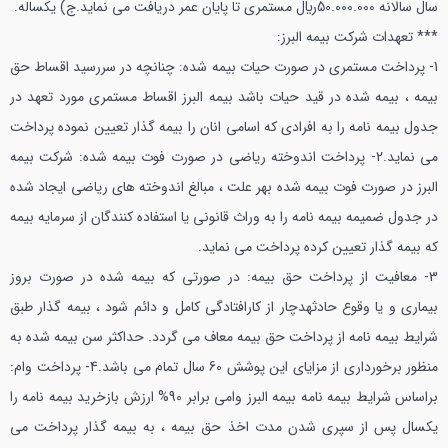
سال سالانه 50.000.000ريال مستمری تا پايان عمر دريافت مي نمايد.
ج) يكساله.
*** تعهدات شركت بیمه البرز:
1- پرداخت مستمری در صورت حيات بیمه شده: چنانچه در سررسيد اقساط حق
بیمه ، بیمه شده در قيد حيات باشد بیمه البرز اقساط مستمری مورد تعهد در
جدول بیمه نامه را به افرادي كه اسامي انان را بیمه گذار تعيين نموده پرداخت
مي نمايد.
2- پرداخت اندوخته رياضي در صورت فوت بیمه شده: شركت بیمه
البرز در صورت فوت بیمه شده بهر علت ، مبالغ اندوخته هاي رياضي ايجاد شده
در جدول ضميمه بیمه نامه را به وراث قانوني يا استفاده كنندگان از سرمايه بیمه
كه بیمه گذار تعيين كرده پرداخت مي نمايد.
3- معافيت از پرداخت حق بیمه: در صورتي كه بیمه شده در صورت بروز
بيماري و يا وقوع حادثهدچار از كارافتادگي كامل و دائم شود ، بیمه گذار طبق
شرايط بیمه نامه از پرداخت حق بیمه معاف مي گردد. حداكثر سن بیمه شده به
منظور برخورداري از مزاياي اين پوشش 60 سال تمام مي باشد.
4- پرداخت وام:
براساس شرايط بیمه نامه بیمه البرز وامي برابر 90% ارزش بازخريد بیمه نامه را
يكسال پس از سپري شدن مدت اخذ حق بیمه ، به بیمه گذار پرداخت مي