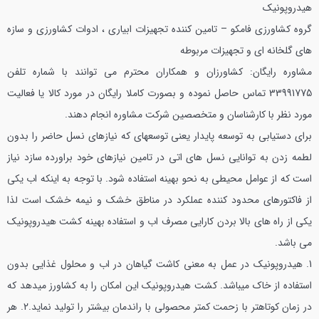
هیدروپونیک
گروه كشاورزي فامكو – تامين كننده تجهيزات ابياري ، ادوات كشاورزي و سازه
هاي گلخانه اي و تجهيزات مربوطه
مشاوره رايگان: كشاورزان و همكاران محترم مي توانند با شماره تلفن
33991775 تماس حاصل نموده و بصورت كاملا رايگان در مورد كالا يا فعاليت
مورد نظر با كارشناسان و متخصصين شركت مشاوره انجام دهند.
براي دستيابي به توسعه پايدار يعني توسعهاي كه نيازهاي نسل حاضر را بدون
لطمه زدن به توانايي نسل هاي اتي در تامين نيازهاي خود براورده سازد نياز
است كه از عوامل محيطي به نحو بهينه استفاده شود. با توجه به اينكه اب يكي
از فاكتورهاي محدود كننده عملكرد در مناطق خشك و نيمه خشك است لذا
يكي از راه هاي بالا بردن كارايي مصرف اب و استفاده بهينه كشت هیدروپونیک
مي باشد.
1. هیدروپونیک در عمل به معني كاشت گياهان در اب و محلول غذايي بدون
استفاده از خاك ميباشد. كشت هیدروپونیک اين امكان را به كشاورز ميدهد كه
در زمان كوتاهتر با زحمت كمتر محصولي با راندمان بيشتر را توليد نمايد.
2. هر