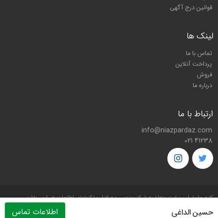
قوانین درج آگهی
لینک ها
تماس با ما
پرداخت آنلاین
فروش
درباره ما
ارتباط با ما
info@niazpardaz.com
021 41238
کليه حقوق اين سايت متعلق به شرکت
مهندسی نرم افزار و تکنولوژی اطلاعات هیرا
می باشد.
اطلاعات تماس
حسین الداغی
Copyright © 2026 by
Hira