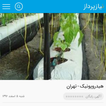
نیازپرداز
هیدروپونیک - تهران
آگهی رایگان
شنبه 5 اسفند 1396