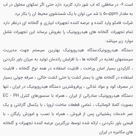
است.
6- در مناطقي كه اب شور دارد كاربرد دارد حتي اگر نمكهاي محلول در اب
به مقدار 500ppm با شد مي توان با يك شستشوي محيط ان را بكار برد.
شركت فامكو وارد كننده و عرضه كننده تجهيزات ابياري و گلخانه اي درنظر دارد
تمام تجهيزات گلخانه هاي هیدروپونیک را بفروش برساند اين تجهيزات شامل
موارد زير ميباشد:
دستگاه هیدروپونیک
دستگاه هیدروپونیک بهترين سيستم جهت مديريت
سيستمهاي تغذيه در گلخانه ها ، با افزايش راندمان توليد به ميزان باور نكردني
، كاركردي بسيار اسان وراحت ، قابليت استفاده در همه نوع گلخانه ، قابليت
استفاده در گلخانه هاي با بستر كشت يا حتي كشت خاكي ، صرفه جوئي بسيار
در مصرف كود و مواد غذائي ، پرفروشترين دستگاه هیدروپونیک در ايران ، تنها
دستگاه هیدروپونیک صادراتي از ايران ، همراه با سنسورهاي كنترل EC - PH
بصورت كاملا اتوماتيك ، تمامي قطعات ساخت اروپا ، با يكسال گارانتي و يك
عمر خدمات پشتيباني پس از فروش ، همراه با نصب و اموزش رايگان ، با
قيمتي باور نكردني ، ارائه شده توسط بزرگترين عرضه كننده تجهيزات و گلخانه
هاي مكانيزه در ايران