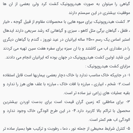
گياهي را ميتوان به صورت هیدروپونیک كشت كرد ولي بعضي از ان ها
موفقيت بيشتري در اين سيستم دارند
3. كشت هیدروپونیک براي ميوه هايي با محصولات مقاوم از قبيل گوجه ، خيار
، فلفل ، گياهان برگي مثل كاهو ، سبزي و گياهاني كه رشد سريعي دارند ايدهال
است
بر اساس يك رسم 2500 ساله ايرانيان در عيد نوروز ، گندم يا گياهان ديگري
را در مقداري اب مي كاشتند و با ان سبزه براي سفره هفت سين تهيه مي كردند
اين شايد اولين كشت هیدروپونیک در جهان بوده كه ايرانيان انجام مي دادند.
مزاياي كشت هیدروپونیک :
1- در جاييكه خاك مناسب ندارد يا خاك دچار بعضي بيماريها است قابل استفاده
است.
2- شخم ، ابياري ، مبارزه با افات خاك ، مبارزه با علف هاي هرز را ندارد و
بقيه عمليات هاي زراعي نيز ساده تر است.
3- براي مناطقي كه زمين گران قيمت است براي بدست اوردن بيشترين
محصول با تراكم بالا كاربرد دارد.
4- در اين طرح الودگي خاك وجود ندارد و
الودگي اب هم كمتر است.
5- كنترل شرايط محيطي از جمله نور ، دما ، رطوبت و تركيب هوا بسيار ساده تر