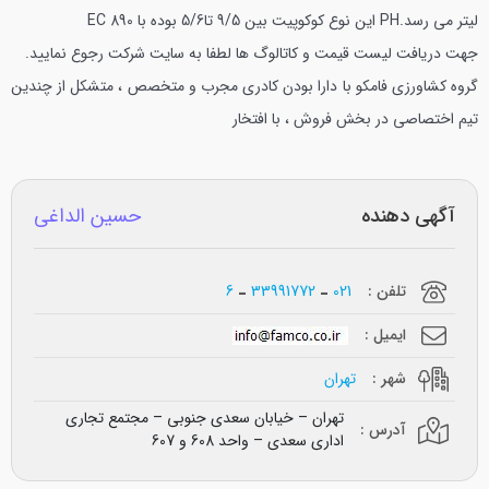
ليتر مي رسد.PH اين نوع كوكوپيت بين 9/5 تا5/6 بوده با EC 890
جهت دريافت ليست قيمت و كاتالوگ ها لطفا به سايت شركت رجوع نماييد.
گروه كشاورزي فامكو با دارا بودن كادري مجرب و متخصص ، متشكل از چندين
تيم اختصاصي در بخش فروش ، با افتخار
آگهی دهنده
حسین الداغی
تلفن :
021
33991772
6
ایمیل :
شهر :
تهران
تهران – خیابان سعدی جنوبی – مجتمع تجاری
آدرس :
اداری سعدی – واحد 608 و 607