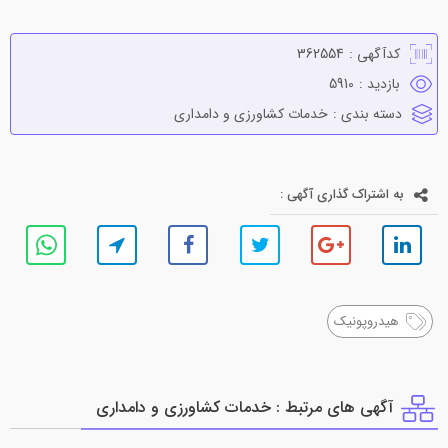
کدآگهی :
362554
بازدید :
5910
دسته بندی :
خدمات كشاورزي و دامداري
به اشتراک گذاری آگهی :
هیدروپونیک
آگهی های مرتبط : خدمات كشاورزي و دامداري