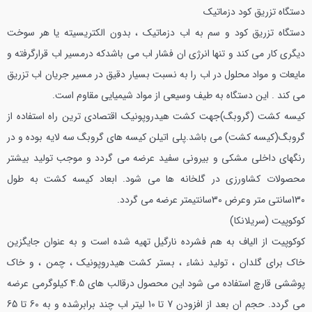
دستگاه تزريق كود دزماتيك
دستگاه تزريق كود و سم به اب دزماتيك ، بدون الكتريسيته يا هر سوخت
ديگري كار مي كند و تنها انرژي ان فشار اب مي باشدكه درمسير اب قرارگرفته و
مايعات و مواد محلول در اب را به نسبت بسيار دقيق در مسير جريان اب تزريق
مي كند . اين دستگاه به طيف وسيعي از مواد شيميايي مقاوم است.
كيسه كشت (گروبگ)
جهت كشت هیدروپونیک اقتصادي ترين راه استفاده از
گروبگ(كيسه كشت) مي باشد.پلي اتيلن كيسه هاي گروبگ سه لايه بوده و در
رنگهاي داخلي مشكي و بيروني سفيد عرضه مي گردد و موجب توليد بيشتر
محصولات كشاورزي در گلخانه ها مي شود. ابعاد كيسه كشت به طول
130سانتي متر وعرض 30سانتيمتر عرضه مي گردد.
كوكوپيت (سريلانكا)
كوكوپيت از الياف به هم فشرده نارگيل تهيه شده است و به عنوان جايگزين
خاك براي گلدان ، توليد نشاء ، بستر كشت هیدروپونیک ، چمن ، و خاك
پوششي قارچ استفاده مي شود اين محصول درقالب هاي 4.5 كيلوگرمي عرضه
مي گردد. حجم ان بعد از افزودن 7 تا 10 ليتر اب چند برابرشده و به 60 تا 65