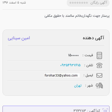
آگهی رایگان
شنبه 5 اسفند 1396
پرستار جهت نگهداریخانم سالمند با حقوق مکفی
آگهی دهنده
امین سینایی
قیمت :
1500000
تلفن :
09354937615
ایمیل :
شهر :
تهران
کدآگهی :
373283