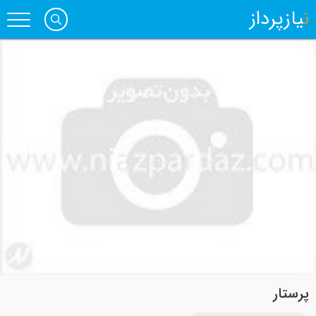
نیازپرداز
پرستار