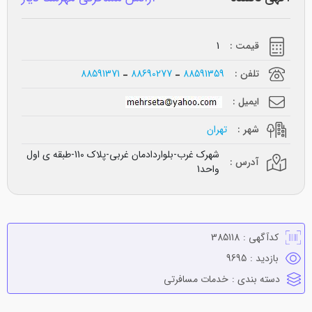
قیمت :
1
تلفن :
88591359
88690277
88591371
ایمیل :
شهر :
تهران
شهرک غرب-بلواردادمان غربی-پلاک 110-طبقه ی اول
آدرس :
واحد1
کدآگهی :
385118
بازدید :
9695
دسته بندی :
خدمات مسافرتي