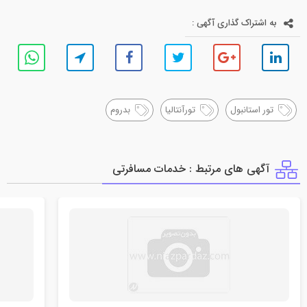
به اشتراک گذاری آگهی :
تور استانبول
تورآنتالیا
بدروم
آگهی های مرتبط : خدمات مسافرتي