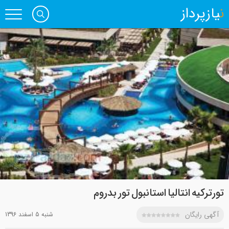
نیازپرداز
تورترکیه انتالیا استانبول تور بدروم
آگهی رایگان
شنبه 5 اسفند 1396