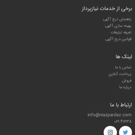
برخی از خدمات نیازپرداز
راهنمای درج آگهی
بهینه سازی آگهی
تعرفه تبلیغات
قوانین درج آگهی
لینک ها
تماس با ما
پرداخت آنلاین
فروش
درباره ما
ارتباط با ما
info@niazpardaz.com
021 41238