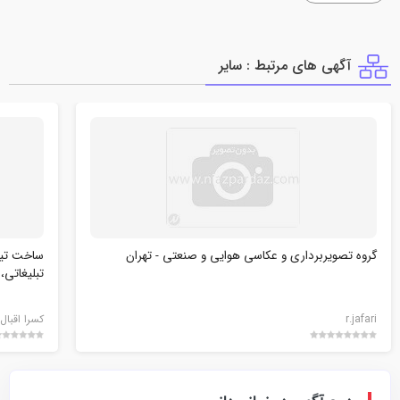
آگهی های مرتبط : ساير
گروه تصویربرداری و عکاسی هوایی و صنعتی - تهران
ساخت تیز
تبلیغاتی،
r.jafari
کسرا اقبال