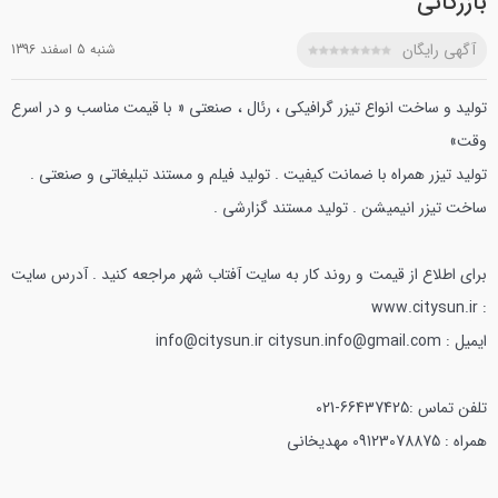
بازرگانی
آگهی رایگان
شنبه 5 اسفند 1396
تولید و ساخت انواع تیزر گرافیکی ، رئال ، صنعتی « با قیمت مناسب و در اسرع
وقت»
تولید تیزر همراه با ضمانت کیفیت .
تولید فیلم و مستند تبلیغاتی و صنعتی .
ساخت تیزر انیمیشن .
تولید مستند گزارشی .
برای اطلاع از قیمت و روند کار به سایت آفتاب شهر مراجعه کنید .
آدرس سایت
: www.citysun.ir
ایمیل : info@citysun.ir
citysun.info@gmail.com
تلفن تماس :66437425-021
همراه : 09123078875
مهدیخانی