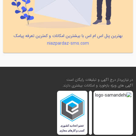
بهترین پنل اس ام اس با بیشترین امکانات و کمترین تعرفه پیامک
niazpardaz-sms.com
در نیازپرداز درج آگهی و تبلیغات رایگان است
آگهی های ویژه بازخورد و امکانات بیشتری دارند.