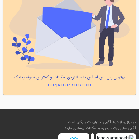
بهترین پنل اس ام اس با بیشترین امکانات و کمترین تعرفه پیامک
niazpardaz-sms.com
در نیازپرداز درج آگهی و تبلیغات رایگان است
آگهی های ویژه بازخورد و امکانات بیشتری دارند.