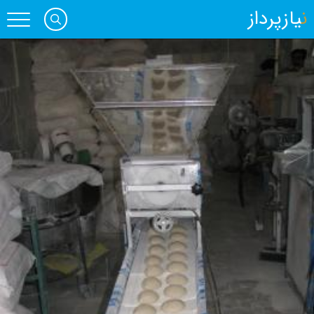
نیازپرداز