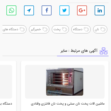
نان
دستگاه
پخت
خمیرگیر
دستگاه های پ
آگهی های مرتبط : ساير
ماشین الات پخت نان سنتی و پخت نان فانتزی وقنادی
دستگاه بس