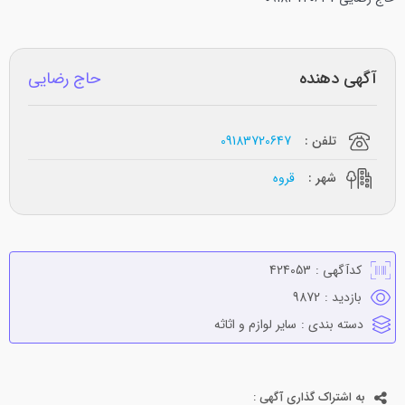
آگهی دهنده
حاج رضایی
تلفن :
09183720647
شهر :
قروه
کدآگهی :
424053
بازدید :
9872
دسته بندی :
ساير لوازم و اثاثه
به اشتراک گذاری آگهی :