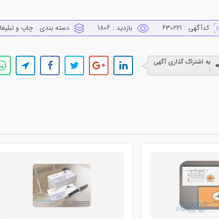
کدآگهی :
630221
بازدید :
1806
دسته بندی :
چاپ و تبليغا
به اشتراک گذاری آگهی
: