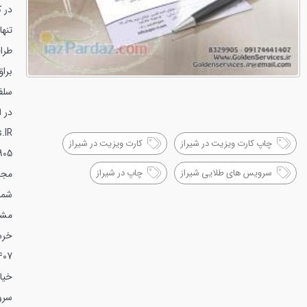
در ک
تنه
طرا
در 
.IR
چاپ کارت ویزیت در شیراز
کارت ویزیت در شیراز
905
سرویس های طلایی شیراز
چاپ در شیراز
مجم
شما
مشا
خرس
1 32360828
سرو