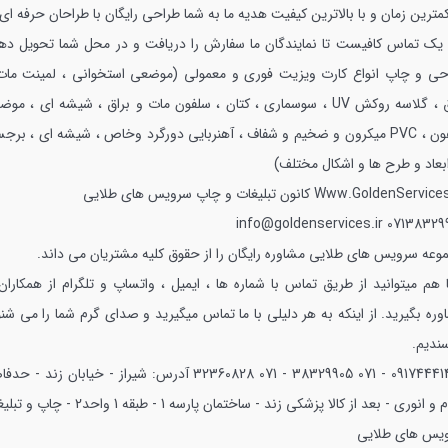
مترین زمان و با بالاترین کیفیت
هدیه ما به شما طراحی رایگان با طراحان حرفه ای 
ا یک تماس کافیست تا نمایندگان ما سفارش را دریافت و در محل شما تحویل دهن
حی و چاپ انواع کارت ویزیت فوری و معمولی (موضعی استخوانی ، لمینت مات
براق ، گلاسه روکش UV ، سوسماری ، کتان ، سلفون مات و براق ، شیشه ای ، مو
سلفون ، PVC میکرون و ضخیم و شفاف ، آهنربایی دورگرد وخاص ، شیشه ای ، برج
ابعاد و طرح ها و اشکال مختلف)
Www.GoldenServices
کانون تبلیغات و چاپ سرویس های طلایی
info@goldenservices.ir
07138329
وعه سرویس های طلایی مشاوره رایگان را از حقوق کلیه مشتریان می داند.
 هم میتوانید از طریق تماس با شماره ها ، ایمیل ، واتساپ و تلگرام از همکاران 
وره بگیرید.
از اینکه به هر دلیلی با ما تماس میگیرید و صدای گرم شما را می شنو
ندیم.
09174441407 - 071 38329905 - 07
آدرس: شیراز - خیابان زند - حدفا
خیام و انوری - بعد از کالا پزشکی زند - ساختمان پارسه 1 - طبقه 1 واحد2
یس های طلایی