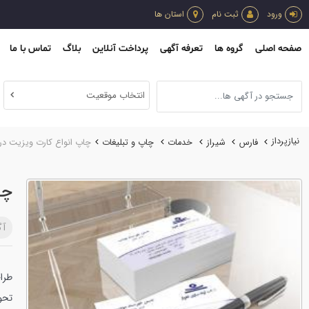
ورود
ثبت نام
استان ها
صفحه اصلی
گروه ها
تعرفه آگهی
پرداخت آنلاین
بلاگ
تماس با ما
انتخاب موقعیت
نیازپرداز
فارس
شیراز
خدمات
چاپ و تبليغات
چاپ انواع کارت ویزیت در 
چا
آگ
طرا
تحو