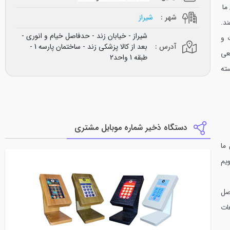
ما
شهر :
شیراز
د.
شیراز - خیابان زند - حدفاصل خیام و انوری -
 و
آدرس :
بعد از کالا پزشکی زند - ساختمان پارسه 1 -
ضعی
طبقه 1 واحد2
سته
دستگاه ذخیر شماره موبایل مشتری
ما
یم
صل
 - چاپ و تبلیغات