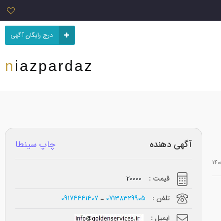
درج رایگان آگهی
niazpardaz
آگهی دهنده
چاپ سینطا
قیمت :
20000
تلفن :
07138329905
09174441407
ایمیل :