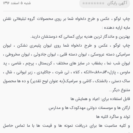
آگهی رایگان
شنبه 5 اسفند 1396
چاپ لوگو ، عكس و طرح دلخواه شما بر روی محصولات گروه تبليغاتي نقش
مايه ارايه دهنده :
بهترين و ماندگار ترين هديه براي كساني كه دوستشان داريد.
چاپ لوگو ، عكس و طرح دلخواه شما روی لیوان پليمري نشكن ، لیوان
سراميكي دسته عروسكي ، لیوان دسته قلبي ، لیوان جادوئي ، لیوان مخروطي ،
لیوان شب نما ، بشقاب در سايز هاي مختلف ، کریستال ، پرچم ، شاسي ، پد
ماوس ، پازل40ف80ف110تكه ، كلاه ، تي شرت ، جاکلیدي ، زير لیواني ، شال ،
ساك دستي ، بالشتك ، كاشي و سراميك(به عنوان لوح تقدير) و ده ها محصول
متنوع ديگر...
قابل استفاده براي:
اعياد و همايش ها
ارگان ها و موسسات دولتي
مهدكودك ها و مدارس
تولد و ساگرد
اتليه ها
و كليه مناسبت ها
براي دريافت نمونه ها و قيمت ها با ما تماس حاصل