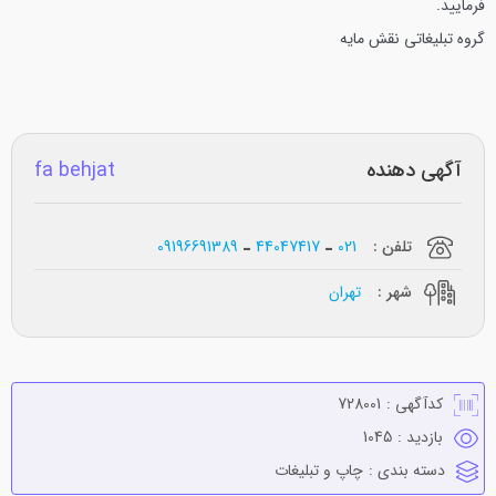
فرماييد.
گروه تبليغاتي نقش مايه
آگهی دهنده
fa behjat
تلفن :
021
44047417
09196691389
شهر :
تهران
کدآگهی :
728001
بازدید :
1045
دسته بندی :
چاپ و تبليغات