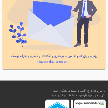
بهترین پنل اس ام اس با بیشترین امکانات و کمترین تعرفه پیامک
niazpardaz-sms.com
در نیازپرداز درج آگهی و تبلیغات رایگان است
آگهی های ویژه بازخورد و امکانات بیشتری دارند.