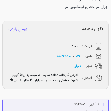
اجراي سوله
اجراي فونداسيون سو
آگهی دهنده
بهمن زارعی
قیمت :
3000
تلفن :
021
55328400
شهر :
تهران
آدرس کارخانه :جاده ساوه - نرسیده به رباط کریم -
آدرس :
شهرک صنعتی ده حسن - خیابان گلستان 7 - پ�
کدآگهی :
794505