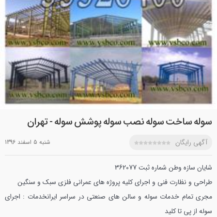
سوله ساخت سوله نصب سوله پوشش سوله - تهران
آگهی رایگان
شنبه 5 اسفند 1396
شايان سازه وطن شماره ثبت 362077
طراحي و نظارت فني و اجراي كليه پروژه هاي عمراني فلزي سبك و سنگين
مجري تمام خدمات سوله و سالن هاي صنعتي در سراسر ايران
خدمات : اجراي
سوله از پي تا كليد