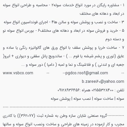
1 - مشاوره رايگان در مورد انواع خدمات سوله
2 - محاسبه و طراحي انواع سوله
در ابعاد و دهانه هاي مختلف
3 - ساخت و نصب و پوشش سوله و سالن ها
4 - اجراي فونداسيون انواع سوله
5 - خريد و فروش سوله در ابعاد و دهانه هاي مختلف
6 - بورس انواع سوله نو
و دسته دوم
7 - ساخت خرپا و پوشش سقف با انواع ورق هاي گالوانيزه رنگي يا ساده و
عايق (توري و پشم شيشه يا فوم ... ) - ساندويچ پانل سقفي و ديواري + ابرو(
جعبه اي و لندني ) و فلاشينگ و نما و لمبه ( دامپا ) دور سوله و ...
www.vsbco.com -- --pgdco.roof@gmail.com --
b.zareei60@yahoo.com
تلفن : 02155328400 همراه :09128936456
سوله | ساخت سوله | نصب سوله | پوشش سوله
---------------------------------------- ---------------------------------------- ----
------------
گروه صنعتي شايان سازه وطن به شماره ثبت (362077)) با كادري
مجرب و كار ازموده در زمينه هاي طراحي و ساخت ونصب انواع سوله و سالنها