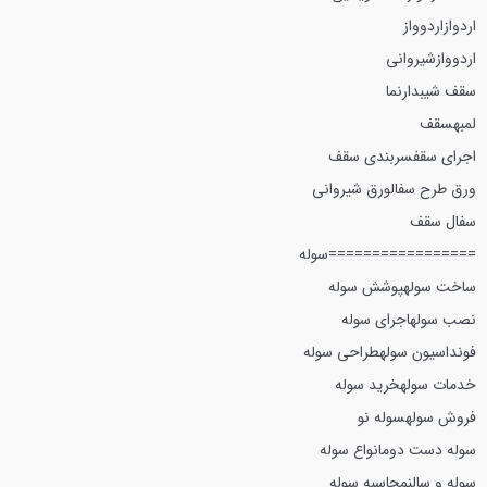
اردواز
اردوواز
اردوواز
شيرواني
سقف شيبدار
نما
لمبه
سقف
اجراي سقف
سربندي سقف
ورق طرح سفال
ورق شيرواني
سفال سقف
=================
سوله
ساخت سوله
پوشش سوله
نصب سوله
اجراي سوله
فونداسيون سوله
طراحي سوله
خدمات سوله
خريد سوله
فروش سوله
سوله نو
سوله دست دوم
انواع سوله
سوله و سالن
محاسبه سوله