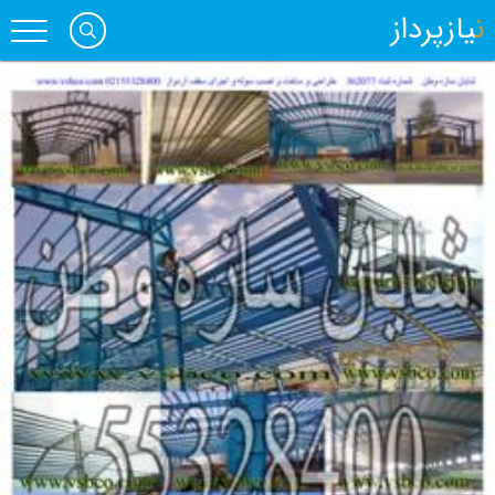
نیازپرداز