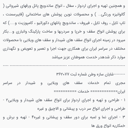
و همچنين تهيه و اجراي اردواز ، سفال ، انواع ساندويچ پانل ورقهاي شيرواني (
گالوانيزه ورنگي… ) و محصولات نوين پوشش هاي ساختماني (فايبرسمنت ،
تاپ تايل ، روف تايل ، فيروف ، ساندويچ پانلهاي دكوراتيو ، كامپوزيت و……) كه
براي پوشش انواع سقف و خرپا و سردربها و ساخت پاركينگ وانباري و….بكار
ميرود در زمينه اجراي انواع سقف هاي شيبدار و سقف هاي ويلايي با محصولات
مختلف در سراسر ايران براي همكاري جهت اجرا و تعمير و تعويض و نگهداري
موارد ذكر شده در خدمت هموطنان عزيز ميباشد
---------------------------------------- ---------------------------------------- ----
--------
شايان سازه وطن شماره ثبت 362077
مجري تمام خدمات سقف هاي ويلايي و شيبدار در سراسر
ايران
============ خدمات ==========
1 - طراحي و تهيه و اجراي اردواز براي انواع سقف هاي شيبدار و ويلايي
2 -
طراحي و اجراي انواع سر درب و پيشاني و الاچيق و غيره
3 - اجراي نما و لمبه براي دور سقف و پيشاني و غيره
4 - تهبه و برش و
خمكاريه انواع ورق ها