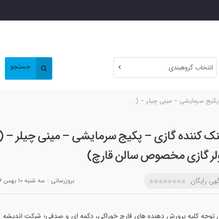
جستجو
انتخاب گروهبندی
کیج سرمایشی – مینی چیلر – (..
ک کننده گازی – پکیج سرمایشی – مینی چیلر – (
لر گازی مخصوص سالن قارچ)
هی رایگان
بروزرسانی :
سه شنبه 10 بهمن 1396
ل توجه کلیه پرورش دهنده های قارچ خوراکی، دکمه ای و صدفی؛ شرکت اندیشه س