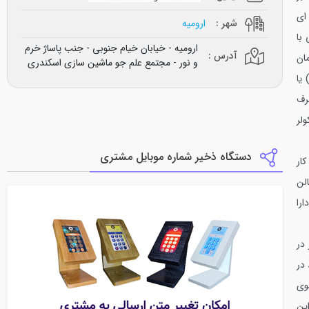
ای
شهر :
ارومیه
با
ارومیه - خیابان خیام جنوبی - جنب پاساژ خرم
آدرس :
ان
و نور - مجتمع علم جو ماشین سازی اسکندری
یا
رف
لر
دستگاه ذخیر شماره موبایل مشتری
ار
لن
را
در
در
وی
ین