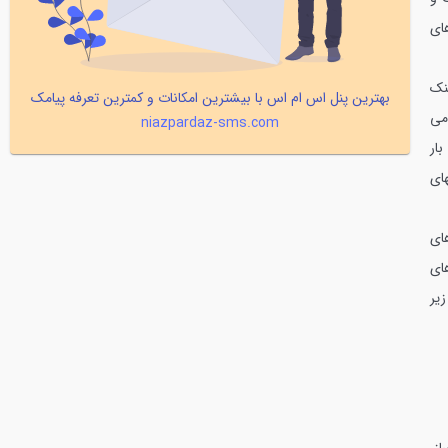
ای
نک
بهترین پنل اس ام اس با بیشترین امکانات و کمترین تعرفه پیامک
می
niazpardaz-sms.com
ار
ای
ای
ای
ارد دو طرفه و اوابراتور های 96000بی تی یو و موتور های گاز 404 زیر