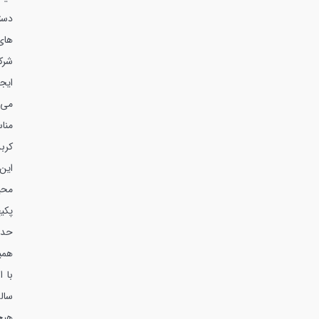
دست
های
شرک
ایج
می 
منا
کرب
این
محی
همی
با 
سال
هیچ