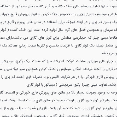
تجربه سالها تولید سیستم های خنک کننده و گرم کننده نسل جدیدی از دستگاه 
ایشی موسوم به مینی چیلر را مخصوص خنک کردن سالنهای پرورش قارچ خوراکی 
ف بسیار کم برق و در ابعاد کوچک برای استفاده در سالن های پرورش قارچ در زم
 سرمای و همچنین فصل های گرم سال تولید کرده است.این خنک کننده ( کولر) 
لاحا مینی چیلر که جایگزینی مطمئن برای کولر های گازی می باشد.دارای مص
ی معادل نصف یک کولر گازی با ظرفیت یکسان و تقریبا قیمت ریالی همانند یک کو
ی می باشد.
ی چیلر های مینیاتور ساخت شرکت اندیشه سبز که همانند یک پکیج سرمایشی ک
 کردن را انجام میدهد. امکان سرمایش و خنک کردن همچنین سیر کولا سیون سا
 پرورش قارچ خوراکی را در هر شرایط اقلیمی و با مصرف فوق العاده کم برق را دا
باشد.
تفاوت مینی چیلر( پکیج سرمایشی ) مینیاتور با کولر گازی:
توجه به وجود رطوبت بسیار بالا در سالن های پرورش قارچ خوراکی و انبساط گاز 
ت اوابراتور کولر های گازی رطوبت موجود در سالن قارچ با عث ایجاد برفک شدید 
 اوابراتور کولر گازی می شود که خود آن باعث افزایش شدید مصرف برق و از س
ر کاهش چشمگیر قدرت سرمایشی کولر گازی , همچنین استهلاک بالای موتور ا