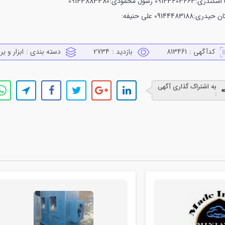
کندری:09143403463
رسول محمودی:09143883380
حیدری:09144483188
علی حنیفه:
کدآگهی :
813461
بازدید :
2734
دسته بندی :
ابزار و ير
به اشتراک گذاری آگهی
: