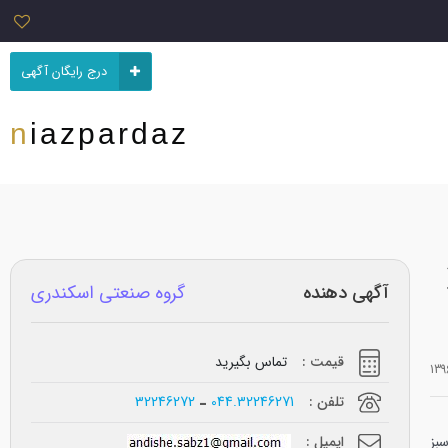
درج رایگان آگهی
niazpardaz
آگهی دهنده
گروه صنعتی اسکندری
قیمت :
تماس بگیرید
تلفن :
044.32246271
32246272
بز
ایمیل :