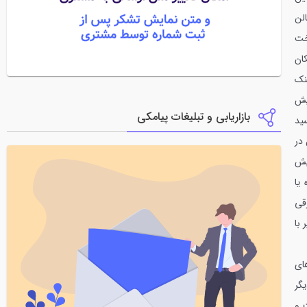
لن
خت
ان
نک
یش
بازاریابی و تبلیغات پیامکی
ید
در
یش
یا
ومصرف برقی
ک کولر گازی با این توان حدود 16 آمپر با
ای
گر
 و