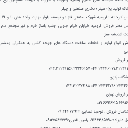
ید کننده سیستم های تنظیم وتولید رطوبت و حرارت و برودت همچنین یخ سا
انه تولید یخ؛ هیتر ؛ بخاری صنعتی و چیلر
 کارخانه : ارومیه شهرک صنعتی فاز دو توسعه بلوار مهارت واحد های 11 و 19 و20
س دفتر فروش: ارومیه خیابان خیام جنوبی جنب پاساژ خرم و نور مجتمع علم 
ت اندیشه سبز
ش انواع لوازم و قطعات ساخت دستگاه هاى جوجه كشى به همكاران ومشتري
مى
ر فروش
044.32246156.32246157
044.32246271.32246
شگاه مرکزی
044.32379188
044.32341796.32346
ر فروش تهران
021.66916215.66916
شناسان فروش :
توحید قصابی:09144473924
لیزاده:09144485590
رامین نادری:09125547229