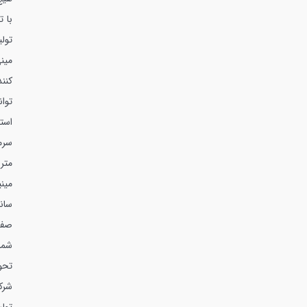
با 
تول
مین
کنن
توا
است
سرم
متر
مین
صفر
شما
تحوی
شرک