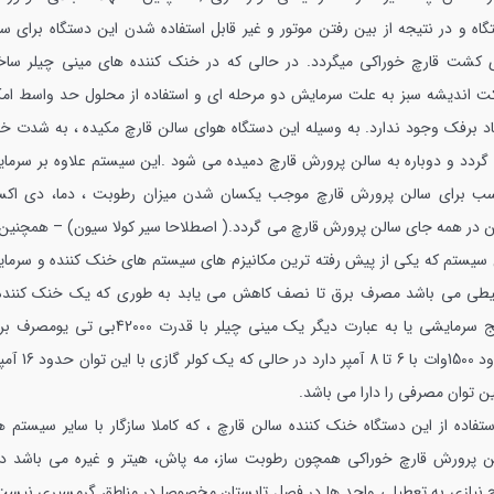
گاه و در نتیجه از بین رفتن موتور و غیر قابل استفاده شدن این دستگاه برای سا
 کشت قارچ خوراکی میگردد.
در حالی که در خنک کننده های مینی چیلر سا
ت اندیشه سبز به علت سرمایش دو مرحله ای و استفاده از محلول حد واسط امک
اد برفک وجود ندارد. به وسیله این دستگاه هوای سالن قارچ مکیده ، به شدت خ
گردد و دوباره به سالن پرورش قارچ دمیده می شود .این سیستم علاوه بر سرما
سب برای سالن پرورش قارچ موجب یکسان شدن میزان رطوبت ، دما، دی اکس
ن در همه جای سالن پرورش قارچ می گردد.( اصطلاحا سیر کولا سیون) – همچنین 
 سیستم که یکی از پیش رفته ترین مکانیزم های سیستم های خنک کننده و سرما
طی می باشد مصرف برق تا نصف کاهش می یابد به طوری که یک خنک کننده 
پکیج سرمایشی یا به عبارت دیگر یک مینی چیلر با قدرت 42000بی تی ی
حدود 1500وات با 6 تا 8 آمپر دارد در حالی که ی
ن توان مصرفی را دارا می باشد.
استفاده از این دستگاه خنک کننده سالن قارچ ، که کاملا سازگار با سایر سیستم ه
ن پرورش قارچ خوراکی همچون رطوبت ساز، مه پاش، هیتر و غیره می باشد دی
 نیازی به تعطیلی واحد ها در فصل تابستان مخصوصا در مناطق گرمسیری نیست