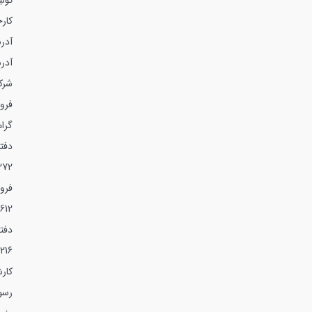
تول
کارخ
آدرس
آدر
شرک
فرو
گرا
دفت
272
فرو
612
دفت
216
کار
رسول ع