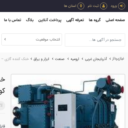
ورود
ثبت نام
استان ها
صفحه اصلی
گروه ها
تعرفه آگهی
پرداخت آنلاین
بلاگ
تماس با ما
انتخاب موقعیت
نیازپرداز
آذربایجان غربی
ارومیه
صنعت
ابزار و يراق
خنک کننده گازی – پ
خن
کو
آگ
قاب