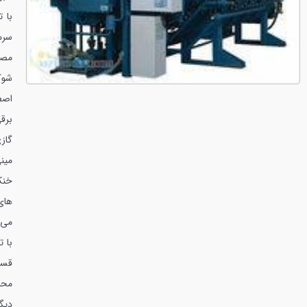
با 
سرم
مصر
شوک
اصط
برق
گاز
مین
خنک
های
می 
با 
قسم
محل
دیگ