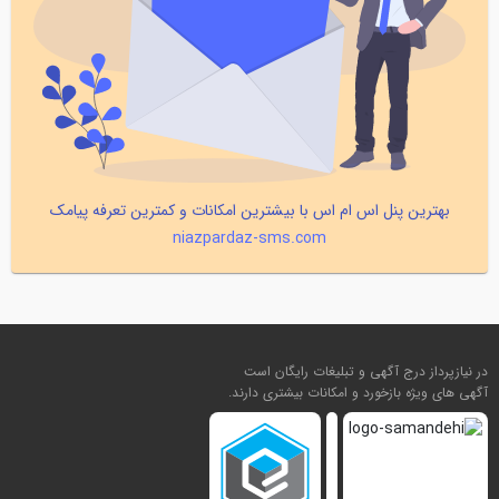
بهترین پنل اس ام اس با بیشترین امکانات و کمترین تعرفه پیامک
niazpardaz-sms.com
در نیازپرداز درج آگهی و تبلیغات رایگان است
آگهی های ویژه بازخورد و امکانات بیشتری دارند.