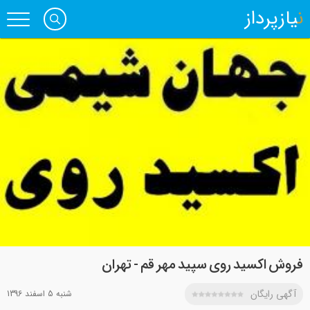
نیازپرداز
فروش اکسید روی سپید مهر قم - تهران
آگهی رایگان
شنبه 5 اسفند 1396