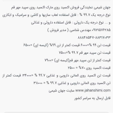
جهان شيمي نمايندگي فروش اکسید روی مارك اکسید روی سپید مهر قم
نوع درجه يك 99.7 % : قابل استفاده لعاب سازيها و كاشي و سراميك و ابكاري
و ...
نوع درجه يك داروئي : قابل استفاده داروئي و غذائي
09121576285
مهندس شناسي ( مدير فروش )
88848547-88317033
قيمت تن 99 %=6000
قيمت كمتر از تن 99% (كيسه اي) =6500
قيمت تن سپید مهر قم 99.7 %=7500
قيمت كمتر از تن سپید مهر قم(كيسه اي) =7900
قيمت اکسید روی 70% = 2500
قيمت تن اکسید روی الماني دارویي و غذايي 99.7 % =34000
قيمت كمتر از
تن اکسید روی الماني دارویي و غذايي 99.7 % = 38000
www.jahanshimi.com
سايت جهان شيمي
قابل ارسال به سراسر كشور