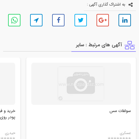
به اشتراک گذاری آگهی :
آگهی های مرتبط : ساير
سولفات مس
خرید و ف
پودر رو
عسکری
حیدری