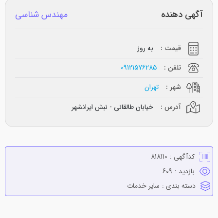
آگهی دهنده
مهندس شناسی
قیمت :
به روز
تلفن :
09121576285
شهر :
تهران
آدرس :
خیابان طالقانی - نبش ایرانشهر
کدآگهی :
818110
بازدید :
609
دسته بندی :
ساير خدمات