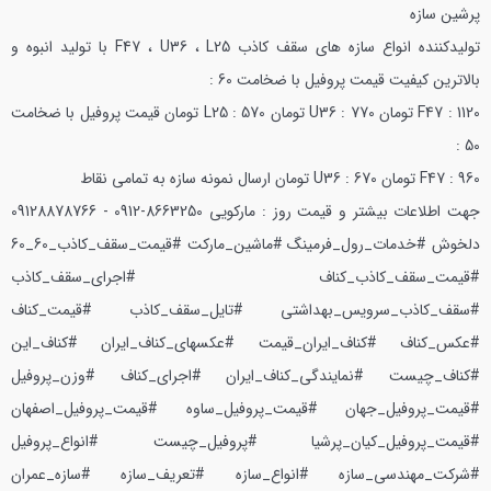
پرشین سازه
تولیدکننده انواع سازه های سقف کاذب F47 ، U36 ، L25 با تولید انبوه و
بالاترین کیفیت
قیمت پروفیل با ضخامت 60 :
F47 : 1120 تومان U36 : 770 تومان L25 : 570 تومان
قیمت پروفیل با ضخامت
50 :
F47 : 960 تومان U36 : 670 تومان
ارسال نمونه سازه به تمامی نقاط
جهت اطلاعات بیشتر و قیمت روز : مارکویی 8663250-0912 - 09128878766
دلخوش
#خدمات_رول_فرمینگ #ماشین_مارکت #قیمت_سقف_کاذب_60_60
#قیمت_سقف_کاذب_کناف #اجرای_سقف_کاذب
#سقف_کاذب_سرویس_بهداشتی #تایل_سقف_کاذب #قیمت_کناف
#عکس_کناف #کناف_ایران_قیمت #عکسهای_کناف_ایران #کناف_این
#کناف_چیست #نمایندگی_کناف_ایران #اجرای_کناف #وزن_پروفیل
#قیمت_پروفیل_جهان #قیمت_پروفیل_ساوه #قیمت_پروفیل_اصفهان
#قیمت_پروفیل_کیان_پرشیا #پروفیل_چیست #انواع_پروفیل
#شرکت_مهندسی_سازه #انواع_سازه #تعریف_سازه #سازه_عمران