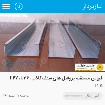
نیازپرداز
فروش مستقیم پروفیل های سقف کاذب F47 ، U36 ،
L25
آگهی رایگان
سه شنبه 21 اسفند 1397