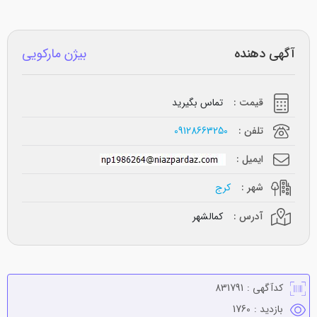
آگهی دهنده
بیژن مارکویی
قیمت :
تماس بگیرید
تلفن :
09128663250
ایمیل :
شهر :
کرج
آدرس :
کمالشهر
کدآگهی :
831791
بازدید :
1760