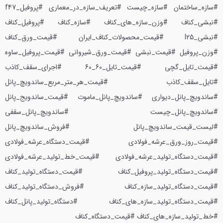
#سازه_ساختمان #سازه_چیست #تعریف_سازه_در_معماری #پروفیل_f47
#نبشی_کناف #وزن_سازه_های_کناف #سازه_کناف #پروفیل_کناف
#نبشی_l25 #قیمت_محصولات_کناف_ایران #قیمت_ورق_کناف
#وزن_پروفیل #قیمت_نبشی #قیمت_ورق_شیروانی #قیمت_پروفیل_ساوه
#قیمت_تایل_گچی #قیمت_تایل_60_60 #اجرای_سقف_کاذب
#تایل_سقف_کاذب #قیمت_هر_متر_مربع_ساندویچ_پانل
#ساندویچ_پانل_دیواری #ساندویچ_پانل_ماموت #قیمت_ساندویج_پانل
#ساندویچ_پانل_چیست #ساندویچ_پانل_سقفی
#لیست_قیمت_ساندویچ_پانل #فروش_ساندویچ_پانل
#قیمت_روز_ورق_عرشه_فولادی #قیمت_دستگاه_عرشه_فولادی
#قیمت_دستگاه_تولید_عرشه_فولادی #قیمت_خط_تولید_عرشه_فولادی
#قیمت_دستگاه_تولید_پروفیل_کناف #قیمت_دستگاه_تولید_کناف
#قیمت_دستگاه_تولید_سازه_کناف #فروش_دستگاه_تولید_کناف
#قیمت_دستگاه_تولید_سازه_های_کناف #دستگاه_تولید_پانل_کناف
#خط_تولید_سازه_های_کناف #قیمت_دستگاه_کناف