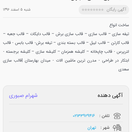
آگهی رایگان
شنبه 5 اسفند 1396
ساخت انواع
تيفه سازی – قالب سازی – قالب سازی برش – قالب دايكات – قالب جعبه –
قالب كارتن – قالب ليبل – قالب بسته بندي – تيغه برش- قالب بابس - قالب
لترپرس - قالب چاپخانه – كليشه همزمان – كليشه سازی – كليشه برجسته -
ابتكار در طراحي - مدرن ترين ماشين الات - ميدان بهارستان |قالب سازی
سعدی
آگهی دهنده
شهرام صبوری
تلفن :
02133929416
شهر :
تهران