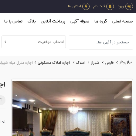
ورود
ثبت نام
استان ها
صفحه اصلی
گروه ها
تعرفه آگهی
پرداخت آنلاین
بلاگ
تماس با ما
انتخاب موقعیت
نیازپرداز
فارس
شیراز
املاك
اجاره املاك مسكوني
اجاره منزل مبله شیراز
اج
آگ
اجار