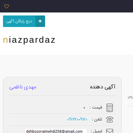
درج رایگان آگهی
niazpardaz
آگهی دهنده
مهدی ناظمی
قیمت :
0
تلفن :
09172009120
ایمیل :