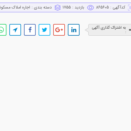
کدآگهی :
865605
بازدید :
1755
دسته بندی :
اجاره املاك مسكون
به اشتراک گذاری آگهی
: