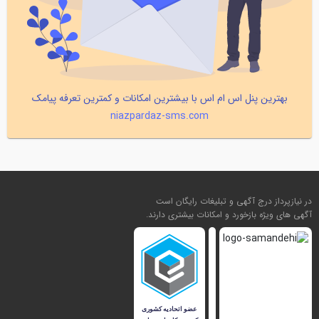
بهترین پنل اس ام اس با بیشترین امکانات و کمترین تعرفه پیامک
niazpardaz-sms.com
در نیازپرداز درج آگهی و تبلیغات رایگان است
آگهی های ویژه بازخورد و امکانات بیشتری دارند.