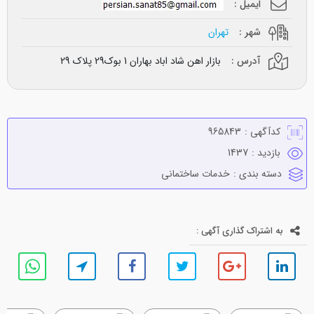
ایمیل :
شهر :
تهران
آدرس :
بازار اهن شاد اباد بهاران 1 بوک29 پلاک 29
کدآگهی :
965843
بازدید :
1437
دسته بندی :
خدمات ساختماني
به اشتراک گذاری آگهی :