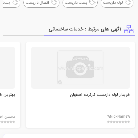
لوله داربست
بست داربست
اتصال داربست
بست گ
آگهی های مرتبط : خدمات ساختماني
خریدار لوله داربست کارکرده_اصفهان
بهترین خ
%NickName%
محسن اخون