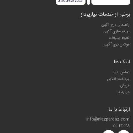
برخی از خدمات نیازپرداز
راهنمای درج آگهی
بهینه سازی آگهی
تعرفه تبلیغات
قوانین درج آگهی
لینک ها
تماس با ما
پرداخت آنلاین
فروش
درباره ما
ارتباط با ما
info@niazpardaz.com
021 41238