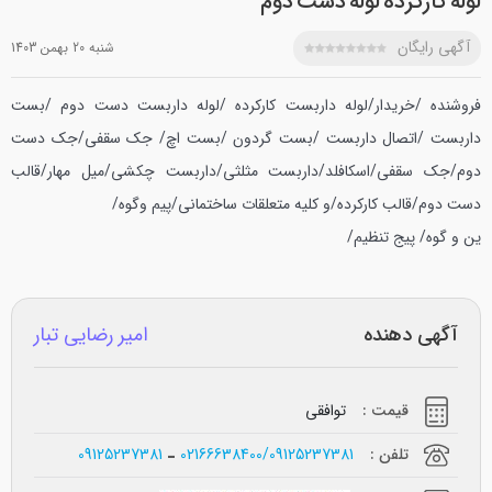
لوله کارکرده لوله دست دوم
آگهی رایگان
شنبه 20 بهمن 1403
فروشنده /خریدار/لوله داربست کارکرده /لوله داربست دست دوم /بست
داربست /اتصال داربست /بست گردون /بست اچ/ جک سقفی/جک دست
دوم/جک سقفی/اسکافلد/داربست مثلثی/داربست چکشی/میل مهار/قالب
دست دوم/قالب کارکرده/و کلیه متعلقات ساختمانی/پیم وگوه/
ین و گوه/ پیج تنظیم/
آگهی دهنده
امیر رضایی تبار
قیمت :
توافقی
تلفن :
02166638400/09125237381
09125237381