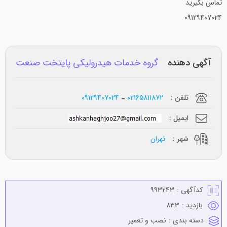
تماس بگیرید
09129407024
آگهی دهنده
گروه خدمات هیدرولیکی پایتخت صنعت
تلفن :
02165811872
09129407024
ایمیل :
شهر :
تهران
کدآگهی :
993243
بازدید :
833
دسته بندی :
نصب و تعمير