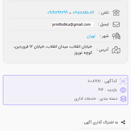
تلفن :
02188851089
09191296299
ایمیل :
شهر :
تهران
خیابان انقلاب، میدان انقلاب، خیابان 12 فروردین،
آدرس :
کوچه نوروز
کدآگهی :
1008781
بازدید :
616
دسته بندی :
خدمات اداري
به اشتراک گذاری آگهی :