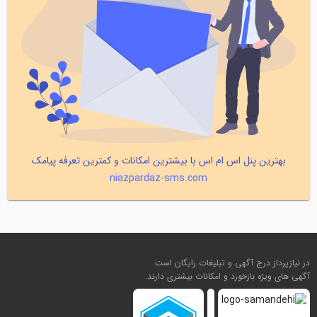
بهترین پنل اس ام اس با بیشترین امکانات و کمترین تعرفه پیامک
niazpardaz-sms.com
در نیازپرداز درج آگهی و تبلیغات رایگان است
آگهی های ویژه بازخورد و امکانات بیشتری دارند.