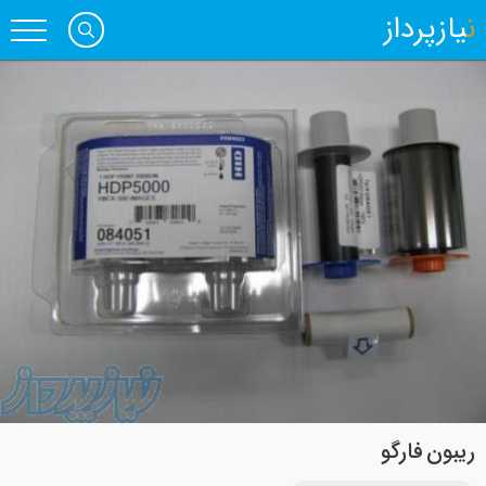
نیازپرداز
ریبون فارگو