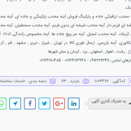
ک.
ه محدب ترافیکی جاده و پارکینگ
فروش آینه محدب پارکینگی و جاده ای. آینه مح
ه ای فریم دار. آینه محدب شیشه ای بدون فریم. آینه محدب مستطیلی. آینه مح
پلی کربنات. آینه محدب استیل. آ
کاتوری. آینه بازرسی. ارسال فوری کالا در تهران , شیراز , تبریز , مشهد , قم , کر
ز , رشت , اهواز , اصفهان , یزد , کرمان و سایر شهرها.
س: 09122213411 - 02166172948 - 02166170485
کدآگهی :
1023672
بازدید :
73
دسته بندی :
خدمات ساختمان
به اشتراک گذاری آگهی
: