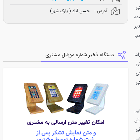
ی.
آدرس :
حسن آباد ( پارک شهر)
ده
پر
دب
ات
دستگاه ذخیر شماره موبایل مشتری
کی.
کی.
ی.
ایی
روش
قی.
یی