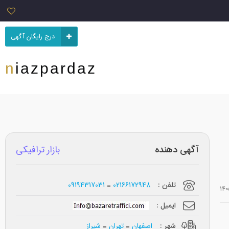
درج رایگان آگهی
niazpardaz
آگهی دهنده
بازار ترافیکی
تلفن :
02166172948
09194317031
ایمیل :
شهر :
اصفهان
تهران
شیراز