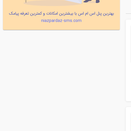
بهترین پنل اس ام اس با بیشترین امکانات و کمترین تعرفه پیامک
niazpardaz-sms.com