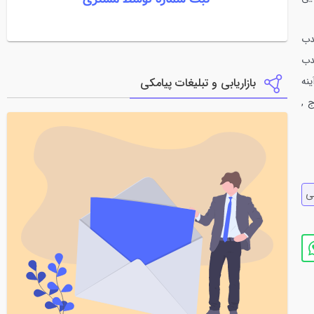
دب
دب
ینه سر پیچ جاده ها. آینه مخصوص رانندگی کد۱۷. آینه
بازاریابی و تبلیغات پیامکی
ج ,
ي