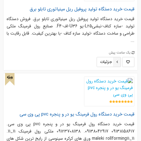
قیمت خرید دستگاه تولید پروفیل ریل مینیاتوری تابلو برق
قیمت خرید دستگاه تولید پروفیل ریل مینیاتوری تابلو برق. فروش دستگاه
تولید -سازه کناف-نبشیL25-یو U36-اف-F4. صنایع رول فرمینگ ملکی
طراحی و ساخت دستگاه -تولید سازه کناف -با بهترین کیفیت. قابل رقایت با
...
یک ساعت پیش
جزئیات
ویژه
قیمت خرید دستگاه رول فرمینگ یو در و پنجره pvc پی وی سی
قیمت خرید دستگاه رول فرمینگ یو در و پنجره pvc پی وی سی.
09138158617 09138042917. 09123708138 ملکی رول فرمینک 11_11.
maleki rollforming11_11 ورق های کرکره سینوسی از رایج ترین شکل های