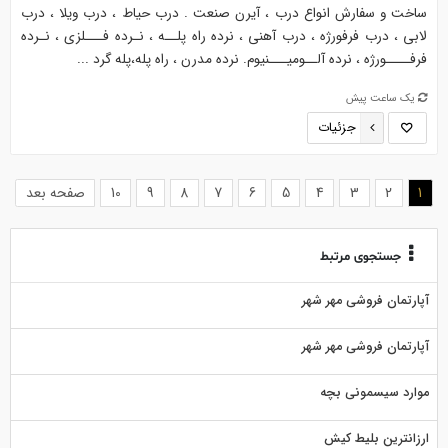
ساخت و سفارش انواع درب ، آیرن صنعت . درب حیاط ، درب ویلا ، درب
لابی ، درب فرفورژه ، درب آهنی ، نرده راه پلــه ، نـرده فـــلزی ، نـرده
فرفــــورژه ، نرده آلــومیـــنیوم. نرده مدرن ، راه پله،پله گرد ...
یک ساعت پیش
جزئیات
(current)
1
2
3
4
5
6
7
8
9
10
صفحه بعد
جستجوی مرتبط
آپارتمان فروشی مهر شهر
آپارتمان فروشی مهر شهر
موارد سیسمونی بچه
ارزانترین بلیط کیش