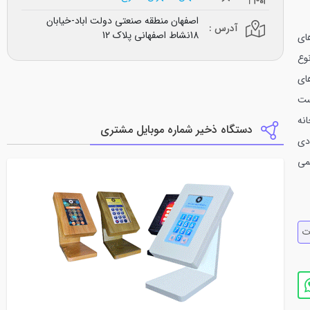
اصفهان منطقه صنعتی دولت اباد-خیابان
آدرس :
18نشاط اصفهانی پلاک 12
های
نوع
ای
است
نه
دستگاه ذخیر شماره موبایل مشتری
ادی
می
ت