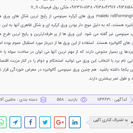
09138158617 09138
09123708138 ملکی رول فرمینک 11_11
maleki rollforming11_11 ورق های کرکره سینوسی از رایج ترین شکل های ورق 
انیزه هستند، که به دلیل موج دار بودن ورق کرکره ای و شکل ظاهری آنها به این 
، سینوسی نیز گفته می شود.
این ورق ها از پر طرفدارترین و رایج ترین طرح ه
های گالوانیزه هستند. استفاده از این ورق ها از دیرباز مورد استقبال عموم بوده 
ربردها ی بسیار متنوعی دارند که از مهم ترین آنها می توان در ساخت سوله یا خا
یی نام برد.با انتخاب این ورق می توانید استحکام و دوام را در کنار مزیت اقتص
ن یکجا داشته باشید. هم چنین ورق سینوسی گالوانیزه در معرض خوردگی قرار ن
د و طول عمر بیشتری دارند.
کدآگهی :
1144631
بازدید :
558
دسته بندی :
ماشين آلا
به اشتراک گذاری آگهی
: