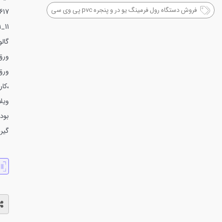
فروش دستگاه رول فرمینگ یو در و پنجره pvc پی وی سی
042917
گالو
ورق
ورق 
،کا
ویلا
بود
گیر