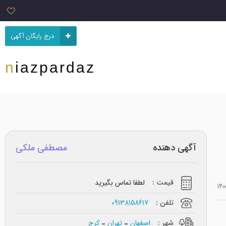
درج رایگان آگهی
niazpardaz
آگهی دهنده
مصطفی ملکی
قیمت :
لطفا تماس بگیرید
تلفن :
09138158617
شهر :
اصفهان
تهران
کرج