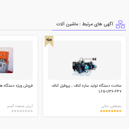
آگهی های مرتبط : ماشين آلات
ویژه
ساخت دستگاه تولید سازه کناف ، پروفیل کناف
فروش ویژه دستگاه های 
L25-U36-F47
مصطفی ملکی
آریان صنعت گستر