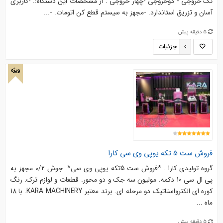
تک خروجی - دوخروجی -چهار خروجی . از مشخصات این دستگاه:. -کاربری
آسان و تزریق استاندارد. -مجهز به سیستم قطع کن اتومات. -...
5 دقیقه پیش
جزئیات
ویژه
فروش ست 5 تکه یوپی وی سی کارا
گروه تولیدی کارا . *فروش ست 5تکه یوپی وی سی*. جوش 0/2 مجهز به
پی ال سی 10 دکمه. مولیون سه جک و دو محور. قطعات و لوازم ترک. رنگ
کوره ای الکترواستاتیک دو مرحله ای. برند معتبر KARA MACHINERY. با 18
ماه ...
5 دقیقه پیش