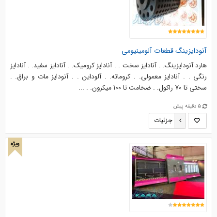
آنودایزینگ قطعات آلومینیومی
هارد آنودایزینگ. . آنادایز سخت . . آنادایز کرومیک. . آنادایز سفید. . آنادایز
رنگی . . آنادایز معمولی. . کروماته. . آلوداین . . آنودایز مات و براق. .
سختی تا 70 راکول. . ضخامت تا 100 میکرون. . ...
5 دقیقه پیش
جزئیات
ویژه