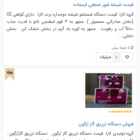
قیمت شیشه شور صنعتی ایستاده
گروه کارا. قیمت دستگاه شستشو شیشه دوجداره برند کارا . دارای گواهی CE
(نشان صادراتی محصول ). مجهز به 4 فوم اسفنجی نانو با قدرت جذب
100% آب و رطوبت . مجهز به کوره باد گرم در بخش خشک کن . بخش
داخلی ...
5 دقیقه پیش
جزئیات
ویژه
فروش دستگاه تزریق گاز ارگون
گروه تولیدی کارا. قیمت دستگاه تزریق گاز ارگون . دستگاه تزریق گازآرگون :