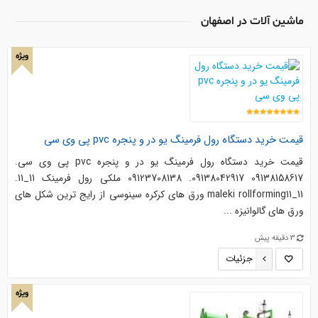
ماشين آلات در اصفهان
ویژه
قیمت خرید دستگاه رول فرمینگ یو در و پنجره pvc پی وی سی
قیمت خرید دستگاه رول فرمینگ یو در و پنجره pvc پی وی سی.
09138158617 09138042917. 09123708138 ملکی رول فرمینک 11_11.
maleki rollforming11_11 ورق های کرکره سینوسی از رایج ترین شکل های
ورق های گالوانیزه ...
3 دقیقه پیش
جزئیات
ویژه