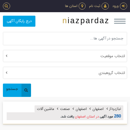
ورود
ثبت نام
استان ها
niazpardaz
درج رایگان آگهی
انتخاب موقعیت
انتخاب گروهبندی
جستجو
نیازپرداز
اصفهان
اصفهان
صنعت
ماشين آلات
280
در استان اصفهان
مورد آگهی
یافت شد.