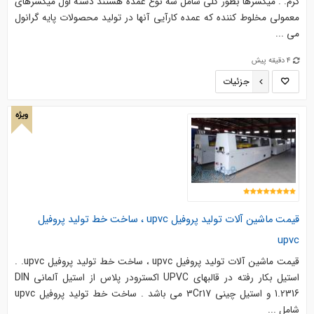
گرم. . میکسرها بطور کلی شامل سه نوع عمده هستند دسته اول میکسرهای
معمولی مخلوط کننده که عمده کارآیی آنها در تولید محصولات پایه گرانول
می ...
4 دقیقه پیش
جزئیات
ویژه
قیمت ماشین آلات تولید پروفیل upvc ، ساخت خط تولید پروفیل
upvc
قیمت ماشین آلات تولید پروفیل upvc ، ساخت خط تولید پروفیل upvc. .
استیل بکار رفته در قالبهای UPVC اکسترودر پلاس از استیل آلمانی DIN
1.2316 و استیل چینی ۳Cr17 می باشد . ساخت خط تولید پروفیل upvc
شامل ...