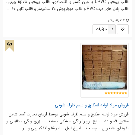
قالب پروفیل UPVC با وزن کمتر و اقتصادی، قالب پروفیل upvc چینی،
قالب پانل های درب PVC و قالب دیوارپوش 20 سانتیمتر و قالب تایل 60 ...
4 دقیقه پیش
جزئیات
ویژه
فروش مواد اولیه اسکاچ و سیم ظرف شویی
فروش مواد اولیه اسکاچ و سیم ظرف شویی توسط آرمان تجارت آسیا شامل:.
مفتول ۰۹ و ۰۱۲ -- نخ ترویرا رنگی ،مشکی ،سفید --- زری رنگی ، طلایی و
نقره ای ،باندرول -- چسب -- انواع لیبل -- ابر ۱۵ و ۱۷ کیلویی و ابر ...