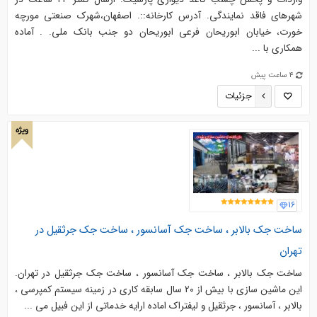
شهرهای فاقد نمایندگی. ‎آدرس کارخانه::. ‎اصفهان،شهرک صنعتی مورچه
خورت، خیابان ابوریحان فرعی ابوریحان دو جنب بانک ملی. . ‎آماده
همکاری با ...
4 ساعت پیش
جزئیات
ویژه
16
ساخت جک بالابر ، ساخت جك آسانسور ، ساخت جک جرثقيل در
تهران
ساخت جک بالابر ، ساخت جك آسانسور ، ساخت جک جرثقيل در تهران.
اين ماشین سازی با بيش از 20 سال سابقه كاري در زمينه سیستم کمپرسی ،
بالابر ، آسانسور ، جرثقيل و ليفتراك اماده ارايه خدماتي از اين فبيل مي ...