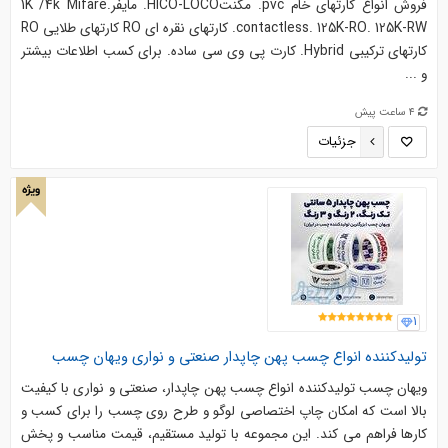
فروش انواع کارتهاي خام pvc. مگنتHICO-LOCO. مايفر1K /4k Mifare.
contactless. 125K-RO. 125K-RW. کارتهاي نقره اي RO کارتهاي طلايي RO
کارتهاي ترکيبي Hybrid. کارت پي وي سي ساده. براي کسب اطلاعات بيشتر
و ...
4 ساعت پیش
جزئیات
ویژه
1
تولیدکننده انواع چسب پهن چاپدار صنعتی و نواری ویهان چسب
ویهان چسب تولیدکننده انواع چسب پهن چاپدار، صنعتی و نواری با کیفیت
بالا است که امکان چاپ اختصاصی لوگو و طرح روی چسب را برای کسب ‌و
کارها فراهم می‌ کند. این مجموعه با تولید مستقیم، قیمت مناسب و پخش