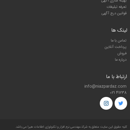
بهینه سازی آگهی
تعرفه تبلیغات
قوانین درج آگهی
لینک ها
تماس با ما
پرداخت آنلاین
فروش
درباره ما
ارتباط با ما
info@niazpardaz.com
021 41238
کليه حقوق اين سايت متعلق به شرکت
مهندسی نرم افزار و تکنولوژی اطلاعات هیرا
می باشد.