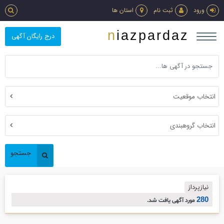
ورود
ثبت نام
استان ها
niazpardaz
درج رایگان آگهی
انتخاب موقعیت
انتخاب گروهبندی
جستجو
نیازپرداز
280
مورد آگهی یافت شد.