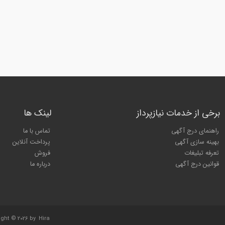
برخی از خدمات نیازپرداز
لینک ها
راهنمای درج آگهی
تماس با ما
بهینه سازی آگهی
پرداخت آنلاین
تعرفه تبلیغات
فروش
قوانین درج آگهی
درباره ما
ight © 2026 by
Hira