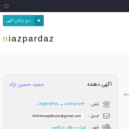
درج رایگان آگهی
niazpardaz
آگهی دهنده
مجید حسین نژاد
تلفن :
02166122894
09159674960
ایمیل :
شهر :
تهران
نقاب
کاشمر