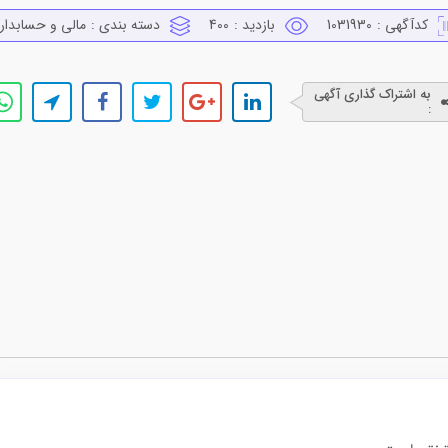
کدآگهی :
1031930
بازدید :
400
دسته بندی :
مالي و حسابدار
به اشتراک گذاری آگهی
: