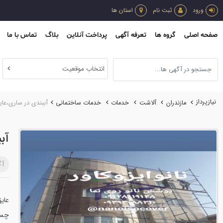
ورود
ثبت نام
استان ها
صفحه اصلی
گروه ها
تعرفه آگهی
پرداخت آنلاین
بلاگ
تماس با ما
انتخاب موقعیت
نیازپرداز
مازندران
آلاشت
خدمات
خدمات ساختماني
آببندی در ساری،عایق
آب
آگ
عایق
چسب