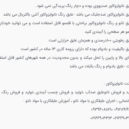
یق نانوازوکاور ضدیووی بوده و دچار رنگ پریدگی نمی شود .
یق نانوایزوکاور ضدجلبک می باشد
-عایق رنگ نانوایزوکاور آنتی باکتریال می باشد
ق نانو و رنگ نانوایزوکاور براحتی با قلممو قابل استفاده است و می توانید خودتان
مو هر سطحی را آببندی کنید
ی 100درصدی و همزمان عایق حرارتی است
 باکیفیت و بادوام بوده که دارای رزومه کاری 13 ساله در کشور است
ای بالا و پایین را تحل میکند و بدون محدودیت در همه شهرهای کشور قابل استفا
ت
-عایق بادوام و رنگ باثبات می باشد
 نانوایزوکاور :
ید و فروش نانوعایق ضدآب ،تولید و فروش چسب آببندی ،تولید و فروش رنگ نا
مانی ، اجرای عایقکاری با مواد نانو ، آموزش عایقکاری با مواد نانو :
09394088210
09128919
02166903313
02166903