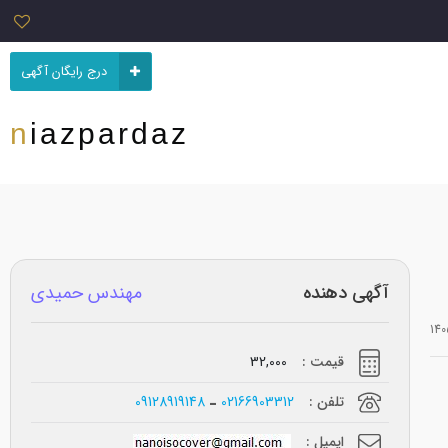
درج رایگان آگهی
niazpardaz
آگهی دهنده
مهندس حمیدی
قیمت :
32,000
تلفن :
02166903312
09128919148
ایمیل :