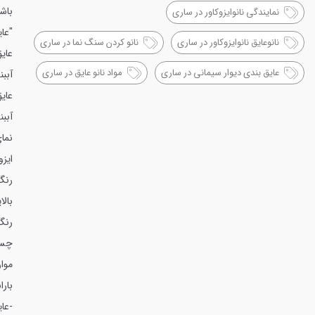
باش
نمایندگی نانوایزوکاور در ساری
"عای
نانوعایق نانوایزوکاور در ساری
نانو کردن سنگ نما در ساری
عایق
عایق بندی دیوار سیمانی در ساری
مواد نانو عایق در ساری
آببن
عای
آببن
نما
ایز
رنگ
بالایی ب
رنگ
چسب
موا
بارا
-عای