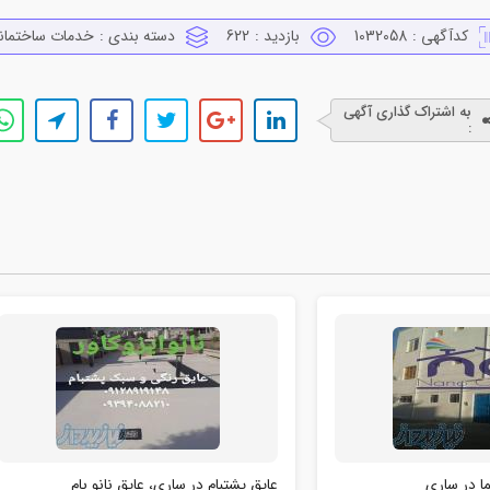
کدآگهی :
1032058
بازدید :
622
دسته بندی :
خدمات ساختمان
به اشتراک گذاری آگهی
:
ما در ساری
عایق پشتبام در ساری، عایق نانو بام