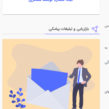
لوس
بازاریابی و تبلیغات پیامکی
به
گی
ای