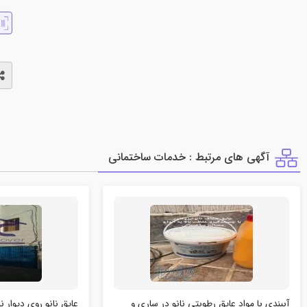
آگهی های مرتبط : خدمات ساختماني
آببندی با مواد عایق رطوبتی نانو در ساری و
عایق نانو روی دیوار ن