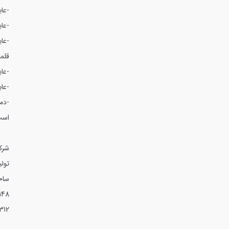
-عا
-عا
-عای
قلم
-عایق رطوبت
-عایق
-دم
اس
شرکت
تول
ساخت
148
312