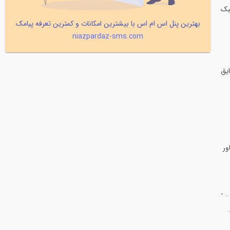
بک
بهترین پنل اس ام اس با بیشترین امکانات و کمترین تعرفه پیامک
niazpardaz-sms.com
یق
ور
.
-