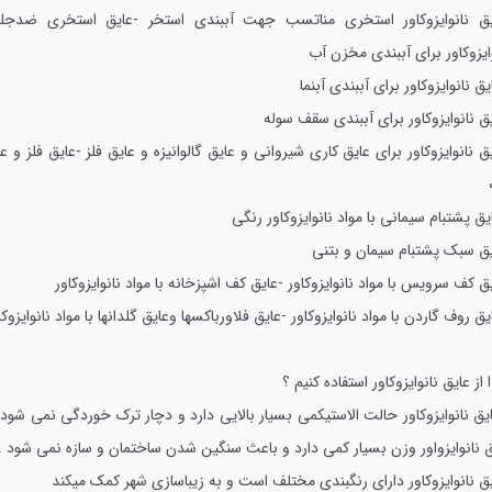
یق نانوایزوکاور استخری مناتسب جهت آببندی استخر
-عایق استخری ضدجل
ایزوکاور برای آببندی مخزن آب
یق نانوایزوکاور برای آببندی آبنما
ق نانوایزوکاور برای آببندی سقف سوله
ق نانوایزوکاور برای عایق کاری شیروانی و عایق گالوانیزه و عایق فلز
-عایق فلز و عا
یق پشتبام سیمانی با مواد نانوایزوکاور رنگی
یق سبک پشتبام سیمان و بتنی
ق کف سرویس با مواد نانوایزوکاور
-عایق کف اشپزخانه با مواد نانوایزوکاور
یق روف گاردن با مواد نانوایزوکاور
-عایق فلاورباکسها وعایق گلدانها با مواد نانوایزوکا
 از عایق نانوایزوکاور استفاده کنیم ؟
یق نانوایزوکاور حالت الاستیکمی بسیار بالایی دارد و دچار ترک خوردگی نمی شود 
ق نانوایزواور وزن بسیار کمی دارد و باعث سنگین شدن ساختمان و سازه نمی شود .
ق نانوایزوکاور دارای رنگبندی مختلف است و به زیباسازی شهر کمک میکند