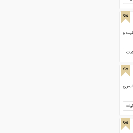
ویژه
گ 14-26. 16-56. با بهترین کیفیت و
یات
ویژه
لیمری
یات
ویژه