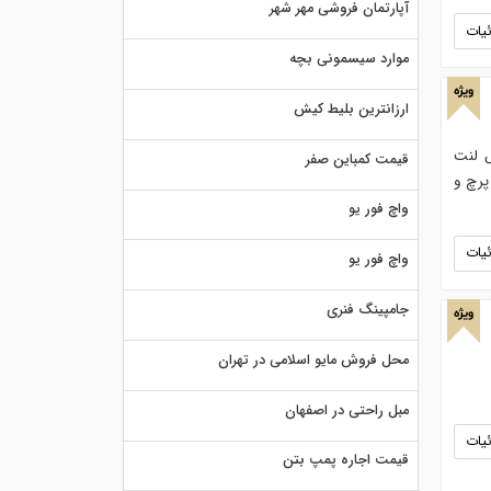
آپارتمان فروشی مهر شهر
یات
موارد سیسمونی بچه
ویژه
ارزانترین بلیط کیش
 لنت
قیمت کمباین صفر
پرچ و
واچ فور یو
یات
واچ فور یو
جامپینگ فنری
ویژه
محل فروش مایو اسلامی در تهران
مبل راحتی در اصفهان
یات
قیمت اجاره پمپ بتن