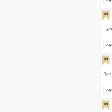
یات
ویژه
وسی ،
یات
ویژه
امپا/
یات
ویژه