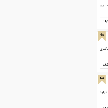
. این
یات
ویژه
اکتری
یات
ویژه
ط تولید