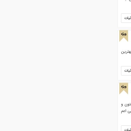
یات
ویژه
هترین
یات
ویژه
ون و
ی اعم
یات