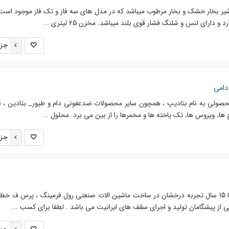
یر بخار خشک و بخار مرطوب میباشد که در مدل های سه فاز و تک فاز موجود است.
و دارای لنس و شلنگ فشار قوی بلند میباشد. مخزن 25 لیتری ...
جزئ
دامی
صولی به نام بتادیپ ، همچون سایر محصولات ضدعفونی دام و طیور_ بتادین ، ب
ها، ویروس ها، تک یاخته ها و مخمرها را از بین می برد. محلول ...
جزئ
شرکت صنعتی پارس متال امل با 15 سال تجربه درخشان در ساخت ماشین الات صنعتی رول فرمینگ ، پرس ف خ
ی از پیشگامان تولید و اجرای سقف های ایرانیت می باشد . لطفا برای کسب ...