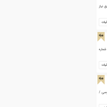
 نیاز
یات
ویژه
شماره
یات
ویژه
وسی /