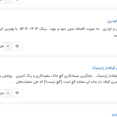
لودری
فروش ویژه لاستیک درار کامیونی و لودری . به صورت اقساط بدون سود و بهره . رین
نی
جزئ
یافدار پارسیک
فدار پارسیک. . جایگزین سیمانکاری گچ خاک سفیدکاری و رنگ آمیزی. . پوشش پ
ری الیاف دار ماده ای مشابه گچ است (گچ نیست!) که طی عملیات‌های ...
جزئ
انه