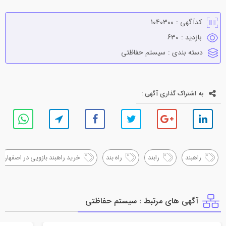
کدآگهی :
1040300
بازدید :
630
دسته بندی :
سيستم حفاظتي
به اشتراک گذاری آگهی :
راهبند
رابند
راه بند
خرید راهبند بازویی در اصفهان
آگهی های مرتبط : سيستم حفاظتي