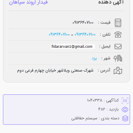
آگهی دهنده
فیدار آروند سپاهان
قیمت :
09136407100
تلفن :
09136407100
09136407100
ایمیل :
شهر :
یزد
آدرس :
شهرک صنعتی ویلاشهر خیابان چهارم فرعی دوم
کدآگهی :
1040338
بازدید :
482
دسته بندی :
سيستم حفاظتي