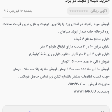
خرید میله راهبند در یزد
آگهی رایگان
يکشنبه 16 فروردين 1405
فروش میله راهبند در استان یزد با بالاترین کیفیت و نازل ترین قیمت ساخت
روه کارخانه جات فیدار آروند سپاهان .
دارای سطح مقطع 6 گوشه
دارای عرض 10 در 3 سانت
دارای ارتفاع بازشو 7 متر
دارای طول 4 الی 6 متر قابلی تنظیم
دارای وزن 5.5 کیلوگرم
فروش 1 الی 10 عدد 1.520.000 تومان
فروش 10 الی 50 عدد 1.400.000 تومان
فروش 50 به بالا 1.250.000 تومان
جهت کسب اطلاعات بیشتر باشماره تلفن زیر تماس حاصل فرمائید .
مدیریت فروش : 09136407100
وبسایت: WWW.FIAR.CO