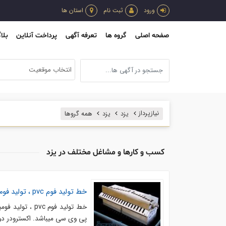
ورود
ثبت نام
استان ها
صفحه اصلی
گروه ها
تعرفه آگهی
پرداخت آنلاین
بلا
انتخاب موقعیت
نیازپرداز
یزد
یزد
همه گروها
کسب و کارها و مشاغل مختلف در یزد
خط تولید فوم pvc ، تولید فومیزه پی وی سی در تهران
پی وی سی میباشد. اکسترودر دومارپیچ 80/156 یا اکسترودر کونیکال 92/188 میلیمتر ب