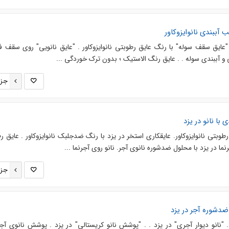
 آببندی نانوایزوکاور
 . "عایق سقف سوله" با رنگ عایق رطوبتی نانوایزوکاور . "عایق نانویی" روی سقف ف
 و آببندی سوله . . عایق رنگ الاستیک ؛ بدون ترک خوردگی ...
جزئ
 با نانو در یزد
وبتی نانوایزوکاور. عایقکاری استخر در یزد با رنگ ضدجلبک نانوایزوکاور . عایق ر
جرنما در یزد با محلول ضدشوره نانوی آجر. نانو روی آجرنما ...
جزئ
 ضدشوره آجر در یزد
 "نانو دیوار آجری" در یزد . . "پوشش نانو کریستالی" در یزد . پوشش نانوی آجرن