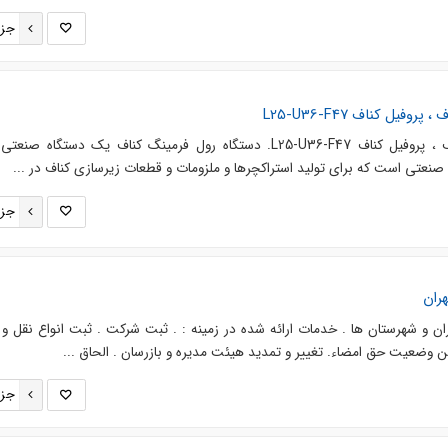
جزئ
یل کناف L25-U36-F47
ساخت دستگاه تولید سازه کناف ، پروفیل کناف L25-U36-F47. دستگاه رول فرمینگ کناف یک دستگاه 
نعتی است که برای تولید استراکچرها و ملزومات و قطعات زیرسازی کناف‌ در ...
جزئ
ران
ن و شهرستان ها . خدمات ارائه شده در زمینه : . ثبت شرکت . ثبت انواع نقل و ا
ن وضعیت حق امضاء. تغییر و تمدید هیئت مدیره و بازرسان . الحاق ...
جزئ