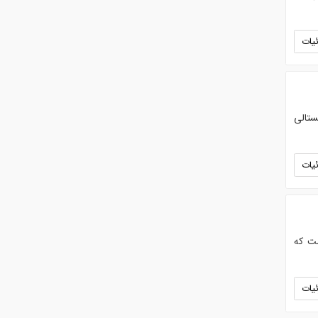
یات
یستالی
یات
ست که
یات