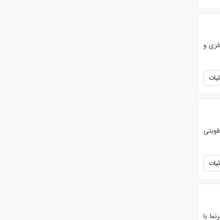
لزی و
یات
طوبتی
یات
ما با