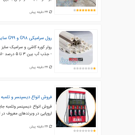
34 دقیقه پیش
رول سرامیکی G98 و G99 سایز 35*45*3500
- جذب آب بین 3 تا 5 درصد -انتی شوک 87.56Mpa - مدل G98
34 دقیقه پیش
فروش انواع دیسپنسر و تلمبه
اروپایی در وبرندهای معروف در تجهیز تلمبه 3-زیبای بدنه با رنگهای مختلف 
34 دقیقه پیش