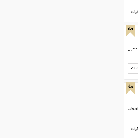
یات
ویژه
 قطر داخلی 35mm - دمای کاری 1350درجه سلسیون
یات
ویژه
-عیب یابی هوشمند 2-استفاده از قطعات
یات