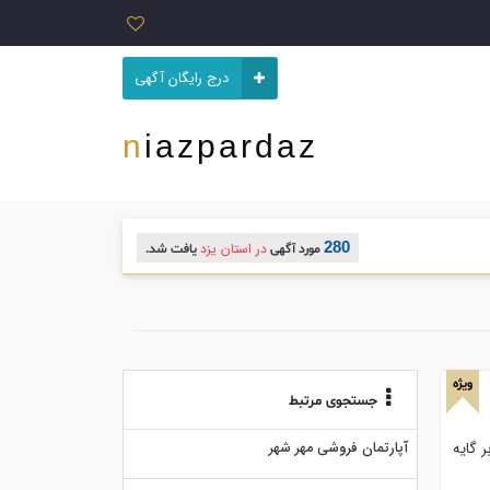
درج رایگان آگهی
niazpardaz
280
در استان یزد
مورد آگهی
یافت شد.
ویژه
جستجوی مرتبط
محصولات بر گایه
آپارتمان فروشی مهر شهر