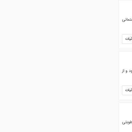
تمانی
یات
 و از
یات
طوبتی