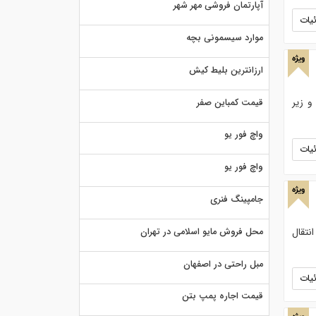
آپارتمان فروشی مهر شهر
یات
موارد سیسمونی بچه
ویژه
ارزانترین بلیط کیش
صنعتی و زیر
قیمت کمباین صفر
واچ فور یو
یات
واچ فور یو
ویژه
جامپینگ فنری
نتقال
محل فروش مایو اسلامی در تهران
مبل راحتی در اصفهان
یات
قیمت اجاره پمپ بتن