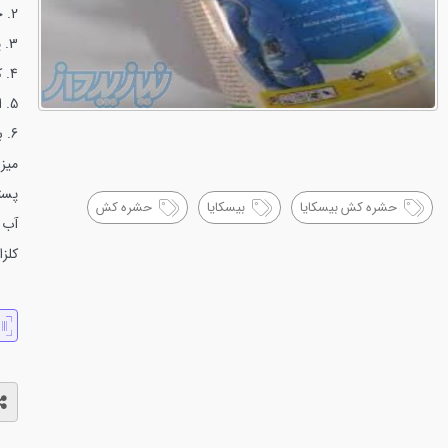
2. چسبندگی بیشتر ماده موثر سم به سطح برگ
3. پایداری خوب در برابر باران ونفوذ عالی به علت داشتن تکنولوژی جدید
4. کاهش هدر رفتن سم
5. افزایش خواص خیس شوندگی ذرات سم
6. بیسکایا ساخت شرکت بایر آلمان می باشد.
میزا
پسته پ
حشره کش بیسکایا
بیسکایا
حشره کش
آب
کلزا سو