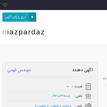
درج رایگان آگهی
niazpardaz
آگهی دهنده
مهندس فهمی
قیمت :
0
تلفن :
09300368008
شهر :
ارجمند
اسفدن
شهمیرزاد