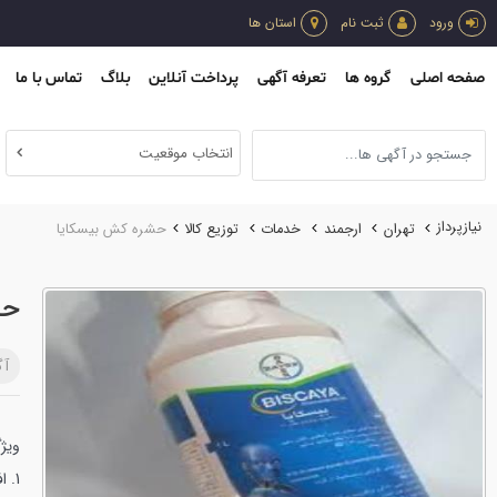
ورود
ثبت نام
استان ها
صفحه اصلی
گروه ها
تعرفه آگهی
پرداخت آنلاین
بلاگ
تماس با ما
انتخاب موقعیت
نیازپرداز
تهران
ارجمند
خدمات
توزيع كالا
حشره کش بیسکایا
حش
آگ
ویژ
1. افزایش تاثیرات بیولوزیکی ماده موثر بر روی آفت