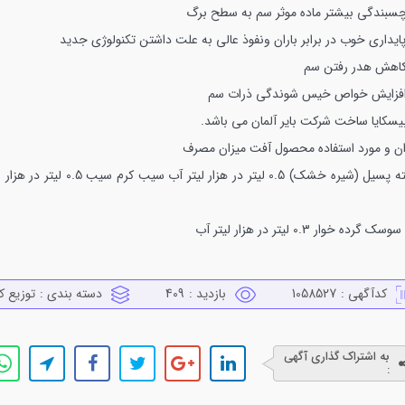
ن و مورد استفاده
محصول آفت میزان مصرف
سیل (شیره خشک) 0.5 لیتر در هزار لیتر آب
سیب کرم سیب 0.5 لیتر در هزا
سک گرده خوار 0.3 لیتر در هزار لیتر آب
کدآگهی :
1058527
بازدید :
409
دسته بندی :
توزيع كا
به اشتراک گذاری آگهی
: