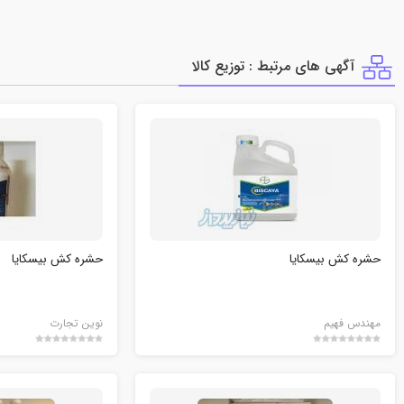
آگهی های مرتبط : توزيع كالا
حشره کش بیسکایا
حشره کش بیسکایا
مهندس فهیم
نوین تجارت