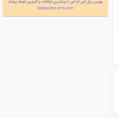
بهترین پنل اس ام اس با بیشترین امکانات و کمترین تعرفه پیامک
niazpardaz-sms.com