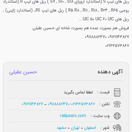
ریل های تیپ S (استاندارد اروپای S7 , S10 , S18 ) ریل های تیپ R (استاندراد
روسی R5 R8 , R11 , R18 , R24 , R65 ) ریل های تیپ JIS (استاندارد ژاپنی) ,
ریل های UIC 50 UIC 60 UIC...
فروش هم بصورت عمده هم بصورت شاخه ای
حسین عقیلی
09118882470
09121143827
021۴۴۵۷۳۸۶۷
آگهی دهنده
حسین عقیلی
قیمت :
لطفا تماس بگیرید
تلفن :
09118882470-021۴۴۵۷۳۸۶۷
09121143827
وب سایت :
railpaars.com
شهر :
اصفهان
تهران
مشهد