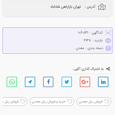
آدرس :
تهران بازاراهن شاداباد
کدآگهی :
1060131
بازدید :
2138
دسته بندی :
معدن
به اشتراک گذاری آگهی :
فروش ریل معدنی
خرید و فروش ریل معدنی
فروش ریل سن