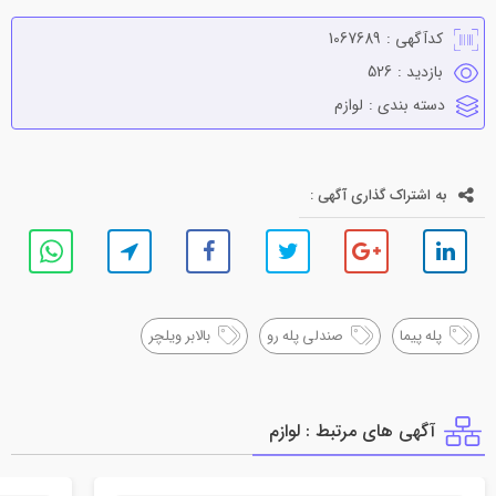
کدآگهی :
1067689
بازدید :
526
دسته بندی :
لوازم
به اشتراک گذاری آگهی :
پله پیما
صندلی پله رو
بالابر ویلچر
آگهی های مرتبط : لوازم