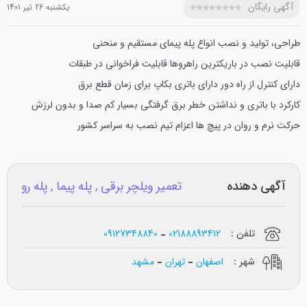
آگهی رایگان
يکشنبه 26 تير 1401
طراحی، تولید و نصب انواع پله پیمای مستقیم و منحنی
قابلیت نصب در باریکترین راهروها
قابلیت فراخوانی در طبقات
دارای کنترل از راه دور
دارای باتری بکاپ برای زمان قطع برق
کارکرد با باتری و نداشتن خطر برق گرفتگی
بسیار کم صدا و بدون لرزش
حرکت نرم و روان در پیچ ها
اعزام تیم نصب به سراسر کشور
آگهی دهنده
تعمیر ویلچر برقی , پله پیما , پله رو
تلفن :
02188893412
09127348840
شهر :
اصفهان
تهران
مشهد