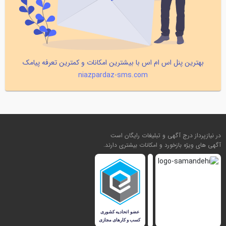
بهترین پنل اس ام اس با بیشترین امکانات و کمترین تعرفه پیامک
niazpardaz-sms.com
در نیازپرداز درج آگهی و تبلیغات رایگان است
آگهی های ویژه بازخورد و امکانات بیشتری دارند.