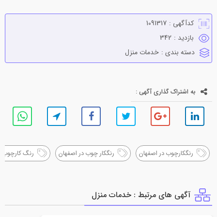
کدآگهی :
1091317
بازدید :
342
دسته بندی :
خدمات منزل
به اشتراک گذاری آگهی :
رنگکارچوب در اصفهان
رنگکار چوب در اصفهان
رنگ کارچوب د
آگهی های مرتبط : خدمات منزل