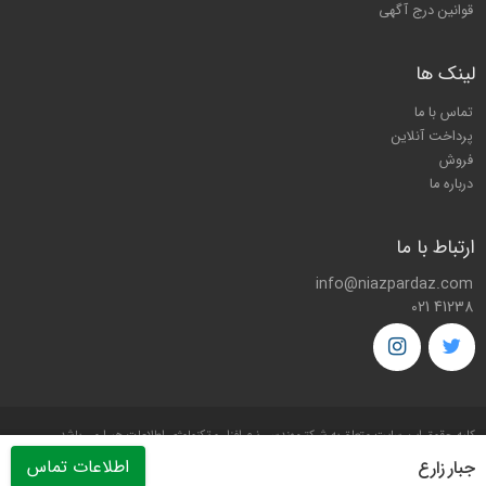
قوانین درج آگهی
لینک ها
تماس با ما
پرداخت آنلاین
فروش
درباره ما
ارتباط با ما
info@niazpardaz.com
021 41238
کليه حقوق اين سايت متعلق به شرکت
مهندسی نرم افزار و تکنولوژی اطلاعات هیرا
می باشد.
اطلاعات تماس
جبار زارع
Copyright © 2026 by
Hira