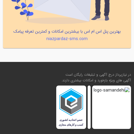
بهترین پنل اس ام اس با بیشترین امکانات و کمترین تعرفه پیامک
niazpardaz-sms.com
در نیازپرداز درج آگهی و تبلیغات رایگان است
آگهی های ویژه بازخورد و امکانات بیشتری دارند.