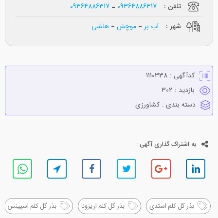
تلفن :
09364886317
09364886317
شهر :
آب بر
موچش
هلشی
کدآگهی :
1110338
بازدید :
302
دسته بندی :
كشاورزي
به اشتراک گذاری آگهی :
بذر گل کلم استدی
بذر گل کلم اریزونا
بذر گل کلم اسپینس