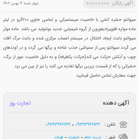
آگهی رایگان
چهار شنبه 4 بهمن 1402
سیوانتو حشره کشی با خاصیت سیستمیکی و تماسی حاوی ۲۰۰گرو در لیتر
ماده موثره فلوپیرادیفورون از گروه شیمیایی جدید بوتنولید می باشد. ماده موثر
سیوانتو باعث ایجاد اختلال در سیستم اعصاب مرکزی شده و باعث مرگ آفات
می گردد.سیوانتو پس از سمپاشی جذب شاخه و برگها می گردد و در آوندهای
چوب و آبکش حرکت می کند(حرکت یکطرفه) و به دلیل خاصیت عبور از برگ،
حشراتی را که از قسمت زیرین برگها تغذیه می کنند را نیز از بین می برد.
جهت سفارش تماس حاصل فرمایید
آگهی دهنده
تجارت روز
تلفن :
09363962136
09363962136
شهر :
تربت جام
خشت
هرات