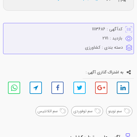
کدآگهی :
1113686
بازدید :
271
دسته بندی :
كشاورزي
به اشتراک گذاری آگهی :
سم نوینو
سم توفوردی
سم اتلانتیس