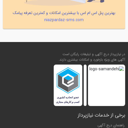
بهترین پنل اس ام اس با بیشترین امکانات و کمترین تعرفه پیامک
niazpardaz-sms.com
در نیازپرداز درج آگهی و تبلیغات رایگان است
آگهی های ویژه بازخورد و امکانات بیشتری دارند.
برخی از خدمات نیازپرداز
راهنمای درج آگهی