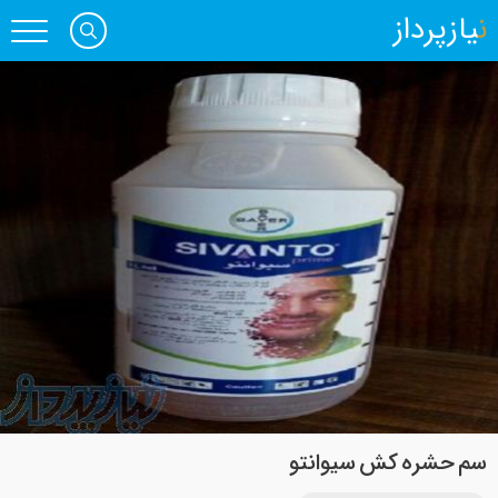
نیازپرداز
سم حشره کش سیوانتو