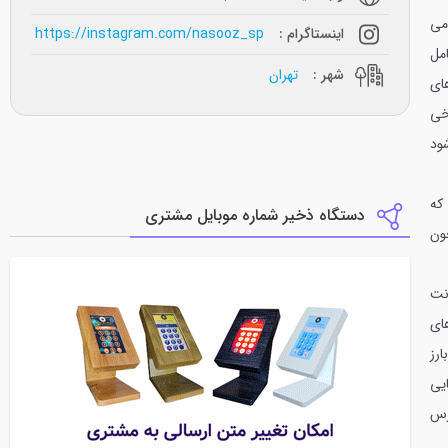
می
اینستاگرام :
https://instagram.com/nasooz_sp
مل
شهر :
تهران
ای
خی
ود
که
دستگاه ذخیر شماره موبایل مشتری
ون
نت
ای
ارز
یی
رس