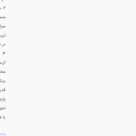
2. منسوجات نسوز
منس
سرا
تری
در 
3. پارچه فایبرگلاس
آزب
مخت
برش
قدر
پار
تجه
با 