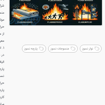
شرک
منس
موا
حرا
از 
معر
1. انواع پارچه نسوز
نوار نسوز
منسوجات نسوز
پارچه نسوز
در 
الی
پار
نسو
حرار
پار
کار
مراج