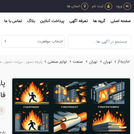
ورود
ثبت نام
استان ها
صفحه اصلی
گروه ها
تعرفه آگهی
پرداخت آنلاین
بلاگ
تماس با ما
انتخاب موقعیت
نیازپرداز
تهران
تهران
صنعت
لوازم صنعتي
پارچه نسوز ، برزنت نسوز ، 
پا
فا
آگ
پار