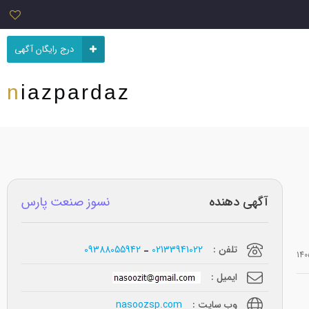
درج رایگان آگهی
niazpardaz
آگهی دهنده
نسوز صنعت پارس
تلفن :
02133941022
09388055942
ایمیل :
وب سایت :
nasoozsp.com