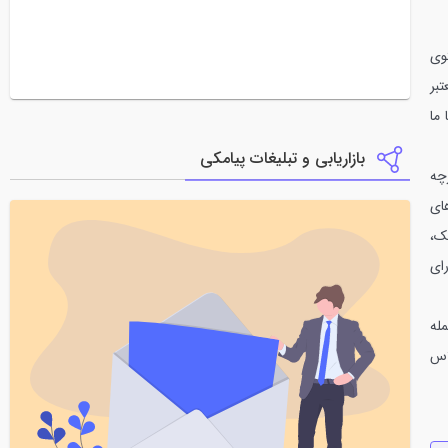
وی
بر
ما
بازاریابی و تبلیغات پیامکی
چه
ای
ک،
ای
له
اس