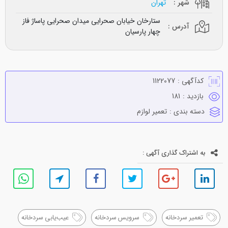
شهر :
تهران
ستارخان خیابان صحرایی میدان صحرایی پاساژ فاز
آدرس :
چهار پارسیان
کدآگهی :
1122077
بازدید :
181
دسته بندی :
تعمير لوازم
به اشتراک گذاری آگهی :
تعمیر سردخانه
سرويس سردخانه
عیب‌یابی سردخانه