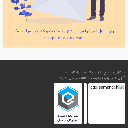
بهترین پنل اس ام اس با بیشترین امکانات و کمترین تعرفه پیامک
niazpardaz-sms.com
در نیازپرداز درج آگهی و تبلیغات رایگان است
آگهی های ویژه بازخورد و امکانات بیشتری دارند.