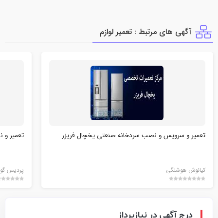
آگهی های مرتبط : تعمير لوازم
تعمیر و سرویس و نصب سردخانه صنعتی یخچال فریزر
تعمیر و ن
کیانوش هوشنگی
پردیس گوه
درج آگهی در نیازپرداز