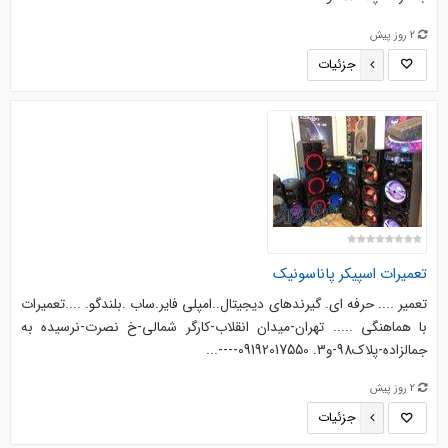
2 روز پیش
جزئیات
تعمیرات اسپیکر پاناسونیک
تعمیر .... حرفه ای. گیرندهای دیجیتال..امپلی فایر.ساب .بلندگو. ....‌‌تعمیرات
با هماهنگی ..... تهران-میدان انقلاب-کارگر شمالی-خ نصرت-نرسیده به
جمالزاده-پلاک98-و3. 09192017550----...
2 روز پیش
جزئیات