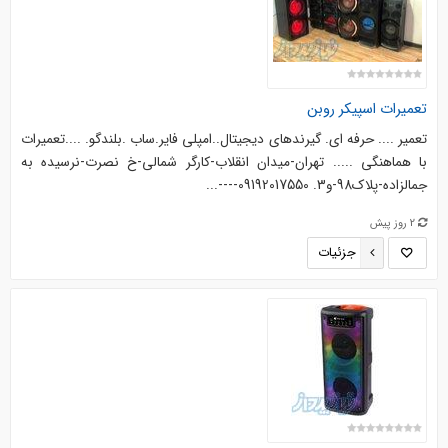
تعمیرات اسپیکر روبن
تعمیر .... حرفه ای. گیرندهای دیجیتال..امپلی فایر.ساب .بلندگو. ....‌‌تعمیرات
با هماهنگی ..... تهران-میدان انقلاب-کارگر شمالی-خ نصرت-نرسیده به
جمالزاده-پلاک98-و3. 09192017550----...
2 روز پیش
جزئیات