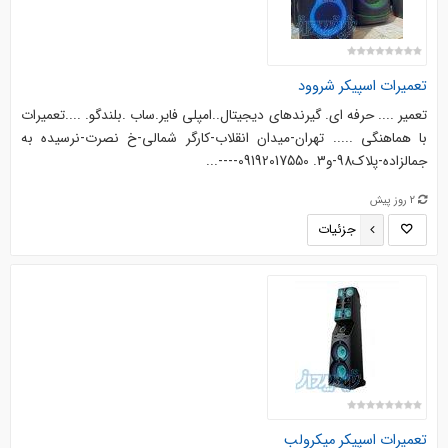
تعمیرات اسپیکر شروود
تعمیر .... حرفه ای. گیرندهای دیجیتال..امپلی فایر.ساب .بلندگو. ....‌‌تعمیرات
با هماهنگی ..... تهران-میدان انقلاب-کارگر شمالی-خ نصرت-نرسیده به
جمالزاده-پلاک98-و3. 09192017550----...
2 روز پیش
جزئیات
تعمیرات اسپیکر میکرولب