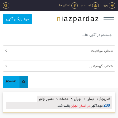
ورود
ثبت نام
استان ها
niazpardaz
درج رایگان آگهی
انتخاب موقعیت
انتخاب گروهبندی
جستجو
نیازپرداز
تهران
تهران
خدمات
تعمير لوازم
280
در استان تهران
مورد آگهی
یافت شد.