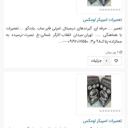
تعمیرات اسپیکر لومکس
تعمیر .... حرفه ای. گیرندهای دیجیتال..امپلی فایر.ساب .بلندگو. ....‌‌تعمیرات
با هماهنگی ..... تهران-میدان انقلاب-کارگر شمالی-خ نصرت-نرسیده به
جمالزاده-پلاک98-و3. 09192017550----...
2 روز پیش
جزئیات
تعمیرات اسپیکر لومکس