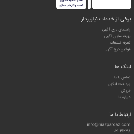
برخی از خدمات نیازپرداز
راهنمای درج آگهی
بهینه سازی آگهی
تعرفه تبلیغات
قوانین درج آگهی
لینک ها
تماس با ما
پرداخت آنلاین
فروش
درباره ما
ارتباط با ما
info@niazpardaz.com
021 41238