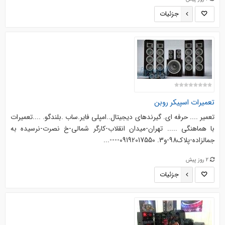
جزئیات
تعمیرات اسپیکر روبن
تعمیر .... حرفه ای. گیرندهای دیجیتال..امپلی فایر.ساب .بلندگو. ....‌‌تعمیرات
با هماهنگی ..... تهران-میدان انقلاب-کارگر شمالی-خ نصرت-نرسیده به
جمالزاده-پلاک98-و3. 09192017550----...
2 روز پیش
جزئیات