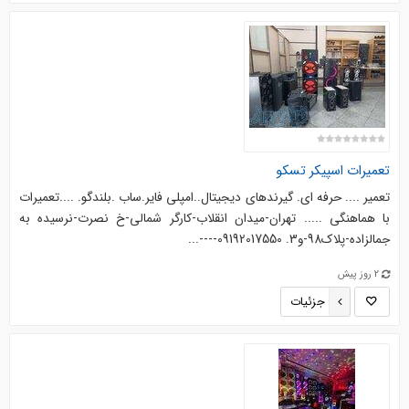
تعمیرات اسپیکر تسکو
تعمیر .... حرفه ای. گیرندهای دیجیتال..امپلی فایر.ساب .بلندگو. ....‌‌تعمیرات
با هماهنگی ..... تهران-میدان انقلاب-کارگر شمالی-خ نصرت-نرسیده به
جمالزاده-پلاک98-و3. 09192017550----...
2 روز پیش
جزئیات