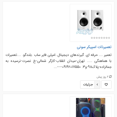
تعمیرذات اسپیکر سونی
تعمیر .... حرفه ای. گیرندهای دیجیتال..امپلی فایر.ساب .بلندگو. ....‌‌تعمیرات
با هماهنگی ..... تهران-میدان انقلاب-کارگر شمالی-خ نصرت-نرسیده به
جمالزاده-پلاک98-و3. 09192017550----...
2 روز پیش
جزئیات