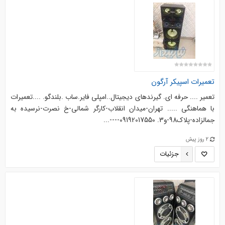
تعمیرات اسپیکر آرگون
تعمیر .... حرفه ای. گیرندهای دیجیتال..امپلی فایر.ساب .بلندگو. ....‌‌تعمیرات
با هماهنگی ..... تهران-میدان انقلاب-کارگر شمالی-خ نصرت-نرسیده به
جمالزاده-پلاک98-و3. 09192017550----...
2 روز پیش
جزئیات