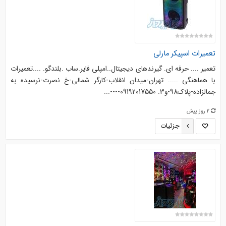
تعمیرات اسپیکر مارلی
تعمیر .... حرفه ای. گیرندهای دیجیتال..امپلی فایر.ساب .بلندگو. ....‌‌تعمیرات
با هماهنگی ..... تهران-میدان انقلاب-کارگر شمالی-خ نصرت-نرسیده به
جمالزاده-پلاک98-و3. 09192017550----...
2 روز پیش
جزئیات