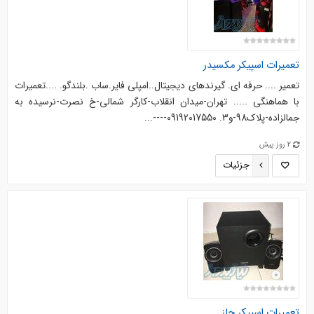
تعمیرات اسپیکر مکسیدر
تعمیر .... حرفه ای. گیرندهای دیجیتال..امپلی فایر.ساب .بلندگو. ....‌‌تعمیرات
با هماهنگی ..... تهران-میدان انقلاب-کارگر شمالی-خ نصرت-نرسیده به
جمالزاده-پلاک98-و3. 09192017550----...
2 روز پیش
جزئیات
تعمیرات اسپیکر جاز