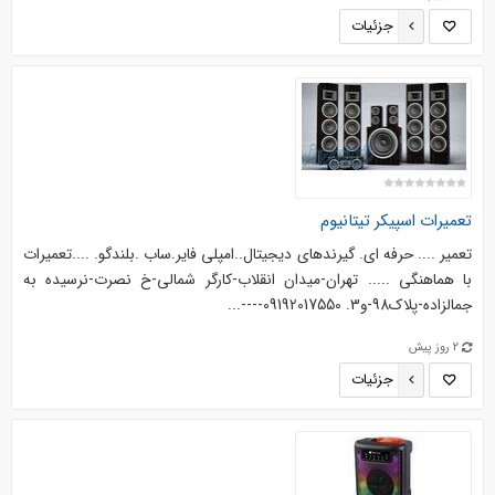
جزئیات
تعمیرات اسپیکر تیتانیوم
تعمیر .... حرفه ای. گیرندهای دیجیتال..امپلی فایر.ساب .بلندگو. ....‌‌تعمیرات
با هماهنگی ..... تهران-میدان انقلاب-کارگر شمالی-خ نصرت-نرسیده به
جمالزاده-پلاک98-و3. 09192017550----...
2 روز پیش
جزئیات