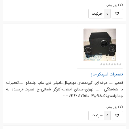
2 روز پیش
جزئیات
تعمیرات اسپیکر جاز
تعمیر .... حرفه ای. گیرندهای دیجیتال..امپلی فایر.ساب .بلندگو. ....‌‌تعمیرات
با هماهنگی ..... تهران-میدان انقلاب-کارگر شمالی-خ نصرت-نرسیده به
جمالزاده-پلاک98-و3. 09192017550----...
2 روز پیش
جزئیات